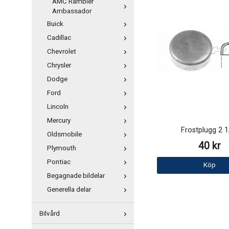
AMC Rambler
Ambassador
Buick
Cadillac
Chevrolet
Chrysler
Dodge
Ford
Lincoln
Mercury
Frostplugg 2 1
Oldsmobile
40 kr
Plymouth
Pontiac
Köp
Begagnade bildelar
Generella delar
Bilvård