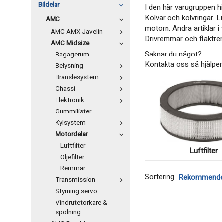
Bildelar
I den här varugruppen hi
Kolvar och kolvringar. Lu
AMC
motorn. Andra artiklar 
AMC AMX Javelin
Drivremmar och fläktre
AMC Midsize
Saknar du något?
Bagagerum
Kontakta oss så hjälper 
Belysning
Bränslesystem
Chassi
Elektronik
Gummilister
Kylsystem
Motordelar
Luftfilter
Luftfilter
Oljefilter
Remmar
Sortering
Transmission
Styrning servo
Vindrutetorkare &
spolning