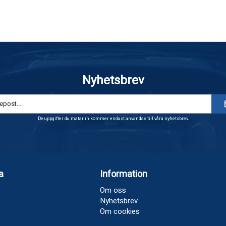
Nyhetsbrev
De uppgifter du matar in kommer endast användas till våra nyhetsbrev.
a
Information
Om oss
Nyhetsbrev
Om cookies