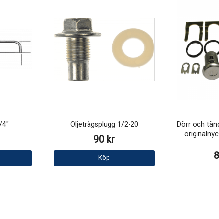
/4"
Oljetrågsplugg 1/2-20
Dörr och tän
originalny
90 kr
8
Köp