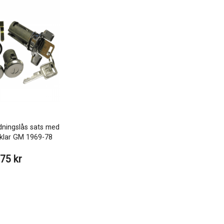
dningslås sats med
cklar GM 1969-78
75 kr