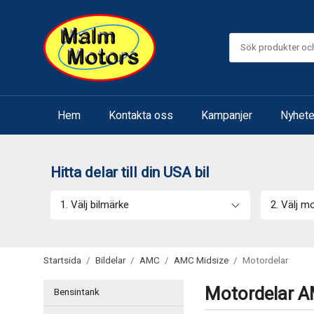
Hem
Kontakta oss
Kampanjer
Nyhete
Hitta delar till din USA bil
1. Välj bilmärke
2. Välj m
Startsida
/
Bildelar
/
AMC
/
AMC Midsize
/
Motordelar
Motordelar 
Bensintank