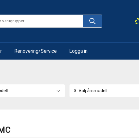
r
Renovering/Service
Logga in
odell
3. Välj årsmodell
AMC