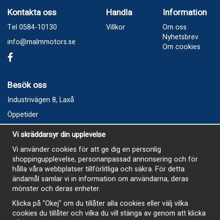
Kontakta oss
Handla
Information
Tel 0584-10130
Villkor
Om oss
Nyhetsbrev
info@malmmotors.se
Om cookies
Besök oss
Industrivägen 8, Laxå
Öppetider
Vecka 32
Vi skräddarsyr din upplevelse
Måndag kl 9-12, kl 13 - 15
Vi använder cookies för att ge dig en personlig
Onsdag kl 9-12, kl 13 - 15
shoppingupplevelse, personanpassad annonsering och för
Tisdag, Tordag och Fredag stängt
hålla våra webbplatser tillförlitliga och säkra. För detta
ändamål samlar vi in information om användarna, deras
E-Handelsbutiken är öppen och paket skickas hela
mönster och deras enheter.
sommaren
Klicka på "Okej" om du tillåter alla cookies eller välj vilka
cookies du tillåter och vilka du vill stänga av genom att klicka