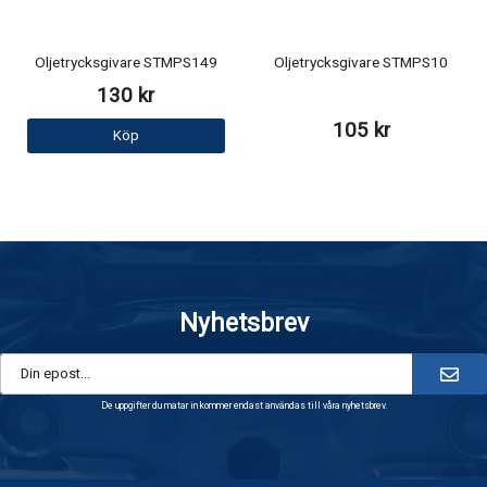
Oljetrycksgivare STMPS149
Oljetrycksgivare STMPS10
130 kr
105 kr
Köp
Nyhetsbrev
De uppgifter du matar in kommer endast användas till våra nyhetsbrev.