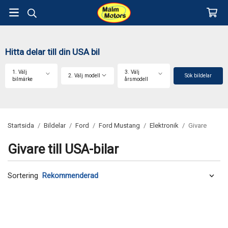
Hitta delar till din USA bil
1. Välj
3. Välj
2. Välj modell
Sök bildelar
bilmärke
årsmodell
Startsida
/
Bildelar
/
Ford
/
Ford Mustang
/
Elektronik
/
Givare
Givare till USA-bilar
Sortering