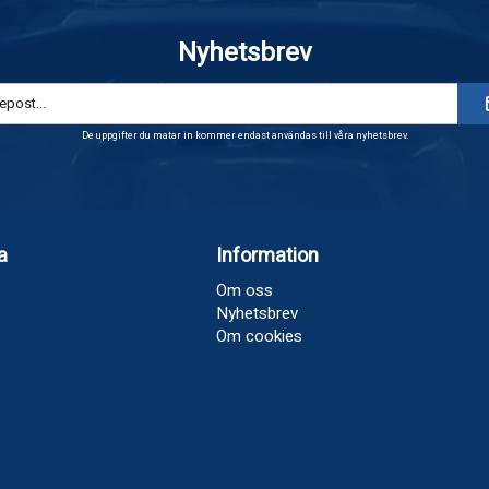
Nyhetsbrev
De uppgifter du matar in kommer endast användas till våra nyhetsbrev.
a
Information
Om oss
Nyhetsbrev
Om cookies