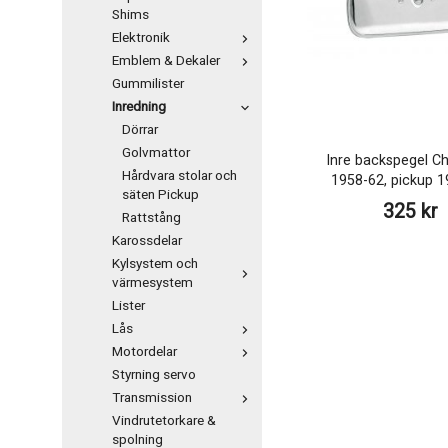
Shims
Elektronik
Emblem & Dekaler
Gummilister
Inredning
Dörrar
Golvmattor
Inre backspegel Ch
Hårdvara stolar och
1958-62, pickup 
säten Pickup
325 kr
Rattstång
Karossdelar
Kylsystem och
värmesystem
Lister
Lås
Motordelar
Styrning servo
Transmission
Vindrutetorkare &
spolning