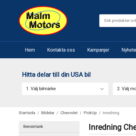
Hem
Kontakta oss
Kampanjer
Nyhete
Hitta delar till din USA bil
1. Välj bilmärke
2. Välj m
Startsida
/
Bildelar
/
Chevrolet
/
PickUp
/
Inredning
Inredning Che
Bensintank