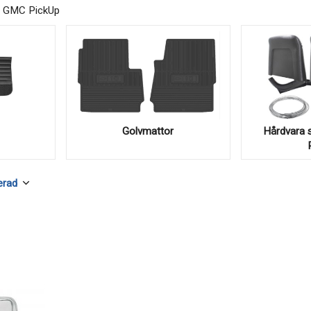
ch GMC PickUp
Golvmattor
Hårdvara s