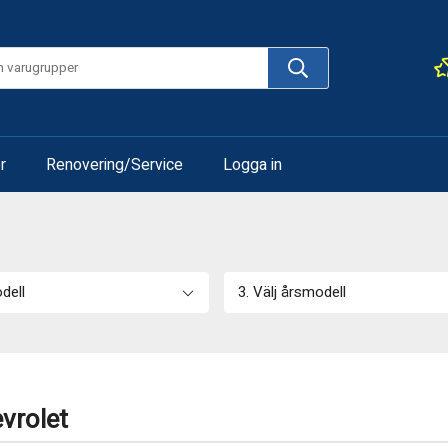
r
Renovering/Service
Logga in
odell
3. Välj årsmodell
vrolet