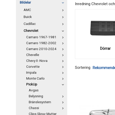
Bildelar
Inredning Chevrolet o
AMC
Buick
Cadillac
Chevrolet
Camaro 1967-1981
Camaro 1982-2002
Dörrar
Camaro 2010-2024
Chevelle
Chevy II -Nova
Corvette
Sortering
Impala
Monte Carlo
PickUp
Avgas
Belysning
Bränslesystem
Chassi
Clips Skruv Mutter