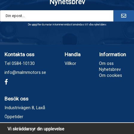
Nyhetsbrev
De uppgifter du matar in kommer endast användas till våra nyhetsbrev.
Kontakta oss
Handla
Information
Tel 0584-10130
Villkor
Om oss
Nyhetsbrev
info@malmmotors.se
Om cookies
Besök oss
Industrivägen 8, Laxå
Öppetider
Vecka 32
Vi skräddarsyr din upplevelse