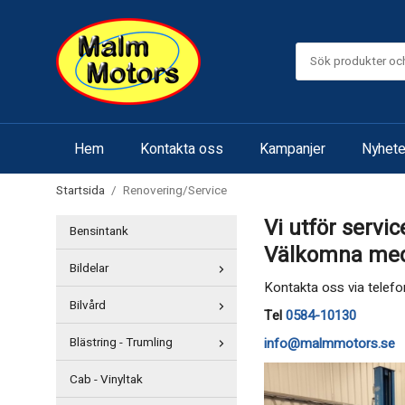
Hem
Kontakta oss
Kampanjer
Nyhete
Startsida
/
Renovering/Service
Vi utför servi
Bensintank
Välkomna med 
Bildelar
Kontakta oss via telefon
Bilvård
Tel
0584-10130
Blästring - Trumling
info@malmmotors.se
Cab - Vinyltak