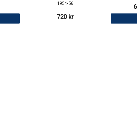
1954-56
6
720 kr