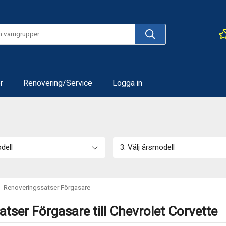
r
Renovering/Service
Logga in
odell
3. Välj årsmodell
Renoveringssatser Förgasare
tser Förgasare till Chevrolet Corvette