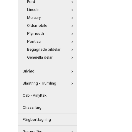
Ford
Lincoln
Mercury
Oldsmobile
Plymouth
Pontiac
Begagnade bildelar
Generella delar
Bilvård
Blästring - Trumling
Cab - Vinyltak
Chassifärg
Färgborttagning
Gummifärg