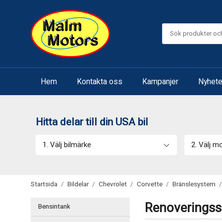
Hem
Kontakta oss
Kampanjer
Nyhete
Hitta delar till din USA bil
1. Välj bilmärke
2. Välj m
Startsida
/
Bildelar
/
Chevrolet
/
Corvette
/
Bränslesystem
/
Renoveringssa
Bensintank