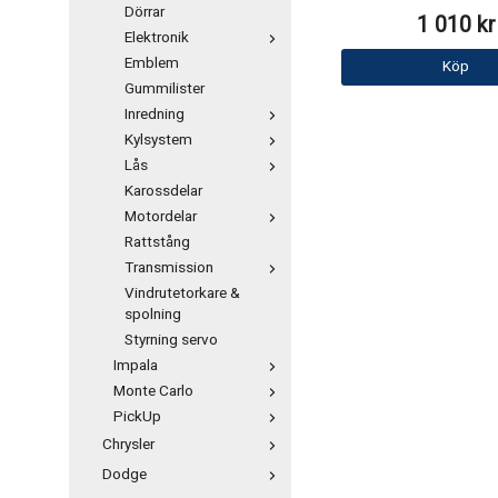
Dörrar
1 010 kr
Elektronik
Emblem
Köp
Gummilister
Inredning
Kylsystem
Lås
Karossdelar
Motordelar
Rattstång
Transmission
Vindrutetorkare &
spolning
Styrning servo
Impala
Monte Carlo
PickUp
Chrysler
Dodge