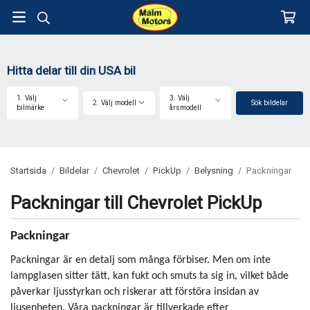
Hitta delar till din USA bil
1. Välj
3. Välj
2. Välj modell
Sök bildelar
bilmärke
årsmodell
Startsida
/
Bildelar
/
Chevrolet
/
PickUp
/
Belysning
/
Packningar
Packningar till Chevrolet PickUp
Packningar
Packningar är en detalj som många förbiser. Men om inte
lampglasen sitter tätt, kan fukt och smuts ta sig in, vilket både
påverkar ljusstyrkan och riskerar att förstöra insidan av
ljusenheten. Våra packningar är tillverkade efter