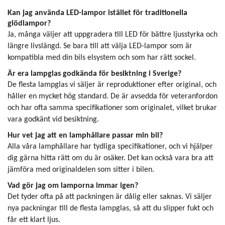
Kan jag använda LED-lampor istället för traditionella
glödlampor?
Ja, många väljer att uppgradera till LED för bättre ljusstyrka och
längre livslängd. Se bara till att välja LED-lampor som är
kompatibla med din bils elsystem och som har rätt sockel.
Är era lampglas godkända för besiktning i Sverige?
De flesta lampglas vi säljer är reproduktioner efter original, och
håller en mycket hög standard. De är avsedda för veteranfordon
och har ofta samma specifikationer som originalet, vilket brukar
vara godkänt vid besiktning.
Hur vet jag att en lamphållare passar min bil?
Alla våra lamphållare har tydliga specifikationer, och vi hjälper
dig gärna hitta rätt om du är osäker. Det kan också vara bra att
jämföra med originaldelen som sitter i bilen.
Vad gör jag om lamporna immar igen?
Det tyder ofta på att packningen är dålig eller saknas. Vi säljer
nya packningar till de flesta lampglas, så att du slipper fukt och
får ett klart ljus.