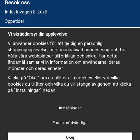
Besök oss
Industrivägen 8, Laxå
Öppetider
Vecka 32
Vi skräddarsyr din upplevelse
Måndag kl 9-12, kl 13 - 15
Vi använder cookies för att ge dig en personlig
Onsdag kl 9-12, kl 13 - 15
shoppingupplevelse, personanpassad annonsering och för
Tisdag, Tordag och Fredag stängt
hålla våra webbplatser tillförlitliga och säkra. För detta
ändamål samlar vi in information om användarna, deras
E-Handelsbutiken är öppen och paket skickas hela
mönster och deras enheter.
sommaren
Klicka på "Okej" om du tillåter alla cookies eller välj vilka
cookies du tillåter och vilka du vill stänga av genom att klicka
på "Inställningar" nedan.
Inställningar
-
Endast nödvändiga
Okej