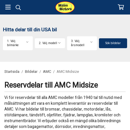
Hitta delar till din USA bil
1. Välj
3. Välj
2. Välj modell
Sök bildelar
bilmärke
årsmodell
Startsida
/
Bildelar
/
AMC
/
AMC Midsize
Reservdelar till AMC Midsize
Vi för reservdelar till alla AMC modeller från 1940 tal till nutid med
målsättningen att vara en komplett leverantör av reservdelar till
AMC. Vi har bildelar till bromsar, chassidelar, motordelar, lås,
stötdämpare, tändstift, oljefilter, fjädrar, lampglas, kromlister och
instrumentbrädor. Vi erbjuder också en mängd olika bilinrednings
detaljer som bagagemattor, dörrsidor, inredningsmattor,