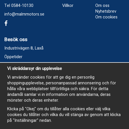
Tel 0584-10130
Villkor
Om oss
Nyhetsbrev
info@malmmotors.se
Om cookies
Besök oss
Industrivägen 8, Laxå
Öppetider
Vecka 32
Vi skräddarsyr din upplevelse
Måndag kl 9-12, kl 13 - 15
Vi använder cookies för att ge dig en personlig
Onsdag kl 9-12, kl 13 - 15
shoppingupplevelse, personanpassad annonsering och för
Tisdag, Tordag och Fredag stängt
hålla våra webbplatser tillförlitliga och säkra. För detta
ändamål samlar vi in information om användarna, deras
E-Handelsbutiken är öppen och paket skickas hela
mönster och deras enheter.
sommaren
Klicka på "Okej" om du tillåter alla cookies eller välj vilka
cookies du tillåter och vilka du vill stänga av genom att klicka
på "Inställningar" nedan.