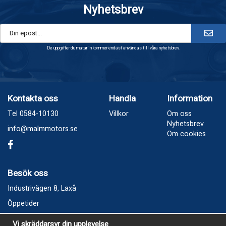
Nyhetsbrev
De uppgifter du matar in kommer endast användas till våra nyhetsbrev.
Kontakta oss
Handla
Information
Tel 0584-10130
Villkor
Om oss
Nyhetsbrev
info@malmmotors.se
Om cookies
Besök oss
Industrivägen 8, Laxå
Öppetider
Vecka 32
Vi skräddarsyr din upplevelse