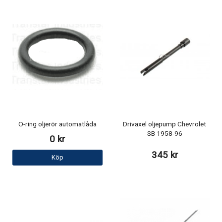
O-ring oljerör automatlåda
Drivaxel oljepump Chevrolet
SB 1958-96
0 kr
345 kr
Köp