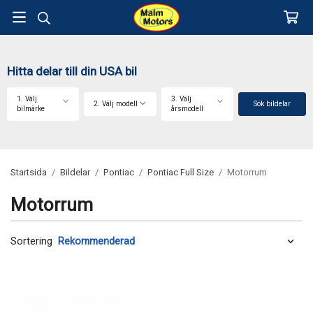
Hitta delar till din USA bil
1. Välj
3. Välj
2. Välj modell
Sök bildelar
bilmärke
årsmodell
Startsida
/
Bildelar
/
Pontiac
/
Pontiac Full Size
/
Motorrum
Motorrum
Sortering