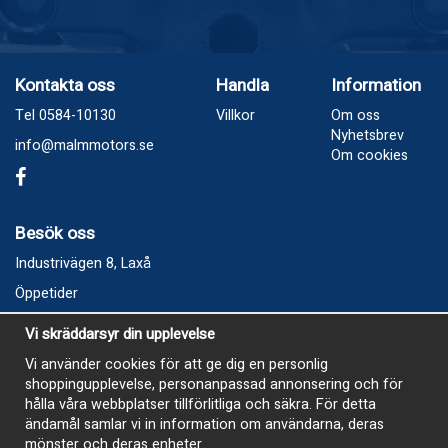
Kontakta oss
Handla
Information
Tel 0584-10130
Villkor
Om oss
Nyhetsbrev
info@malmmotors.se
Om cookies
Besök oss
Industrivägen 8, Laxå
Öppetider
Vecka 32
Vi skräddarsyr din upplevelse
Måndag kl 9-12, kl 13 - 15
Vi använder cookies för att ge dig en personlig
Onsdag kl 9-12, kl 13 - 15
shoppingupplevelse, personanpassad annonsering och för
Tisdag, Tordag och Fredag stängt
hålla våra webbplatser tillförlitliga och säkra. För detta
ändamål samlar vi in information om användarna, deras
E-Handelsbutiken är öppen och paket skickas hela
mönster och deras enheter.