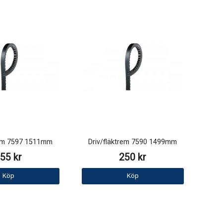
rem 7597 1511mm
Driv/fläktrem 7590 1499mm
55 kr
250 kr
Köp
Köp