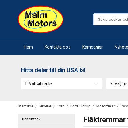
Hem
Kontakta oss
Kampanjer
Nyhete
Hitta delar till din USA bil
1. Välj bilmärke
2. Välj m
Startsida
/
Bildelar
/
Ford
/
Ford Pickup
/
Motordelar
/
Rem
Fläktremmar t
Bensintank