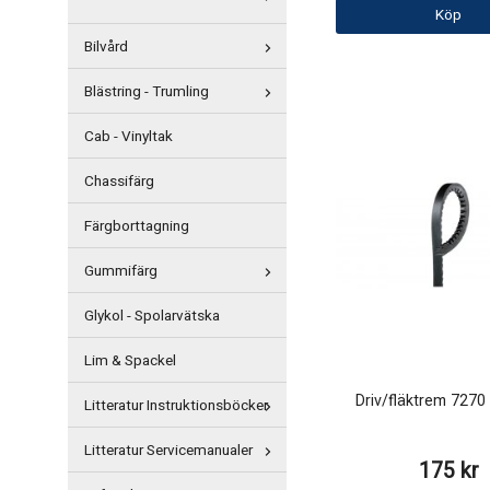
Köp
Bilvård
Blästring - Trumling
Cab - Vinyltak
Chassifärg
Färgborttagning
Gummifärg
Glykol - Spolarvätska
Lim & Spackel
Driv/fläktrem 727
Litteratur Instruktionsböcker
Litteratur Servicemanualer
175 kr