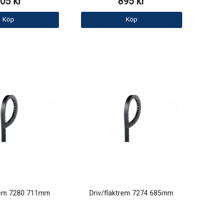
05 kr
895 kr
Köp
Köp
trem 7280 711mm
Driv/fläktrem 7274 685mm