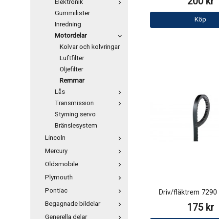
200 kr
Elektronik
Gummilister
Köp
Inredning
Motordelar
Kolvar och kolvringar
Luftfilter
Oljefilter
Remmar
Lås
Transmission
Styrning servo
Bränslesystem
Lincoln
Mercury
Oldsmobile
Plymouth
Pontiac
Driv/fläktrem 729
Begagnade bildelar
175 kr
Generella delar