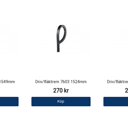
2 1549mm
Driv/fläktrem 7603 1524mm
Driv/fläkt
270 kr
2
Köp