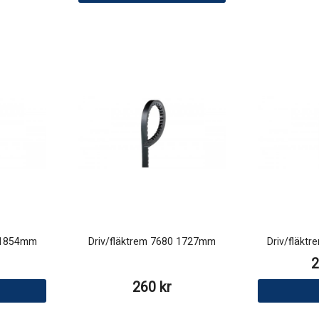
0 1854mm
Driv/fläktrem 7680 1727mm
Driv/fläkt
2
260 kr