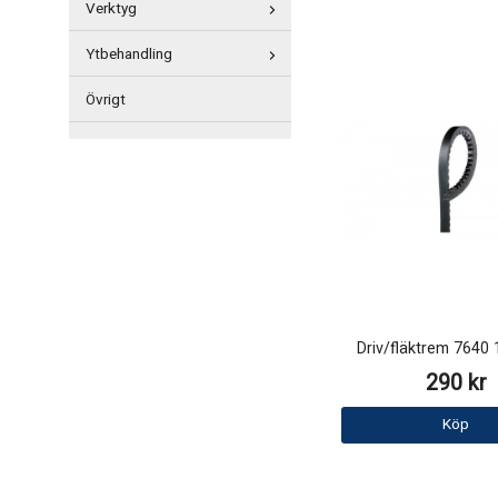
Verktyg
Ytbehandling
Övrigt
Driv/fläktrem 764
290 kr
Köp