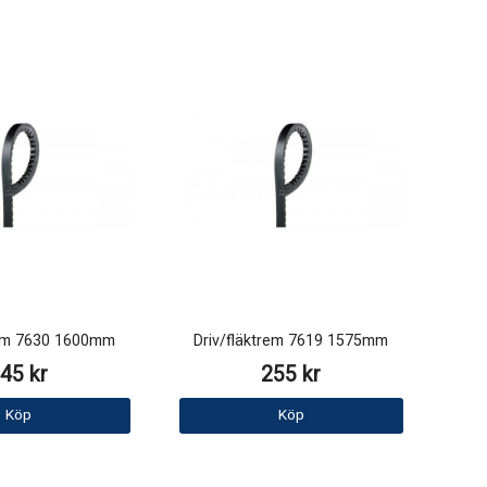
rem 7630 1600mm
Driv/fläktrem 7619 1575mm
45 kr
255 kr
Köp
Köp