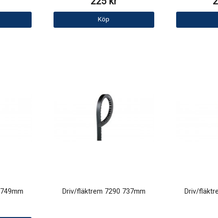
225 kr
2
Köp
0 749mm
Driv/fläktrem 7290 737mm
Driv/fläk