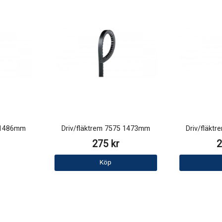
5 1486mm
Driv/fläktrem 7575 1473mm
Driv/fläkt
275 kr
2
Köp