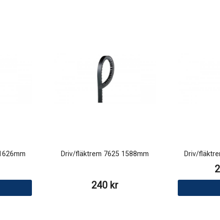
0 1626mm
Driv/fläktrem 7625 1588mm
Driv/fläkt
2
240 kr