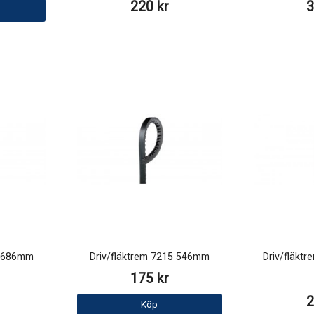
220 kr
3
0 686mm
Driv/fläktrem 7215 546mm
Driv/fläkt
175 kr
2
Köp