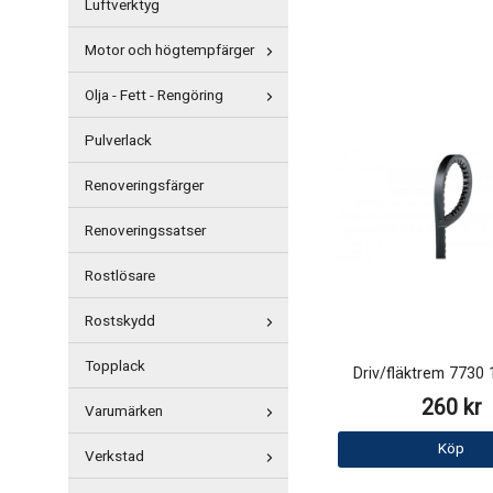
Luftverktyg
Motor och högtempfärger
Olja - Fett - Rengöring
Pulverlack
Renoveringsfärger
Renoveringssatser
Rostlösare
Rostskydd
Topplack
Driv/fläktrem 773
260 kr
Varumärken
Köp
Verkstad