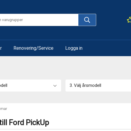
r
Renovering/Service
Logga in
odell
3. Välj årsmodell
mar
ill Ford PickUp