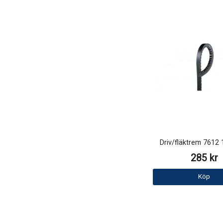
Driv/fläktrem 761
285 kr
Köp