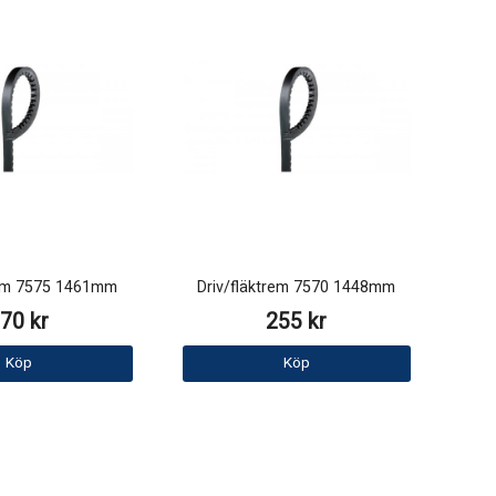
rem 7575 1461mm
Driv/fläktrem 7570 1448mm
70 kr
255 kr
Köp
Köp