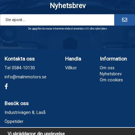
Nyhetsbrev
De uppgifter du matar in kommer endast användas till våra nyhetsbrev.
Kontakta oss
Handla
Information
Tel 0584-10130
Villkor
Om oss
Nyhetsbrev
info@malmmotors.se
Om cookies
Besök oss
Industrivägen 8, Laxå
Öppetider
Vecka 32
Vi skräddarsyr din upplevelse