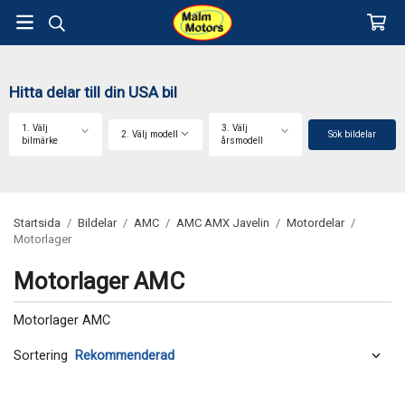
Hitta delar till din USA bil
1. Välj
3. Välj
2. Välj modell
Sök bildelar
bilmärke
årsmodell
Startsida
/
Bildelar
/
AMC
/
AMC AMX Javelin
/
Motordelar
/
Motorlager
Motorlager AMC
Motorlager AMC
Sortering