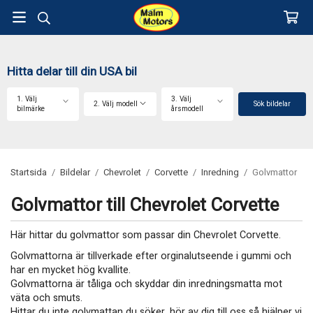
Hitta delar till din USA bil
1. Välj
3. Välj
2. Välj modell
Sök bildelar
bilmärke
årsmodell
Startsida
/
Bildelar
/
Chevrolet
/
Corvette
/
Inredning
/
Golvmattor
Golvmattor till Chevrolet Corvette
Här hittar du golvmattor som passar din Chevrolet Corvette.
Golvmattorna är tillverkade efter orginalutseende i gummi och
har en mycket hög kvallite.
Golvmattorna är tåliga och skyddar din inredningsmatta mot
väta och smuts.
Hittar du inte golvmattan du söker, hör av dig till oss så hjälper vi