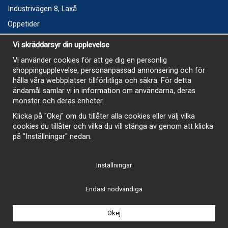
Industrivägen 8, Laxå
Öppetider
Vecka 32
Vi skräddarsyr din upplevelse
Måndag kl 9-12, kl 13 - 15
Vi använder cookies för att ge dig en personlig
Onsdag kl 9-12, kl 13 - 15
shoppingupplevelse, personanpassad annonsering och för
Tisdag, Tordag och Fredag stängt
hålla våra webbplatser tillförlitliga och säkra. För detta
ändamål samlar vi in information om användarna, deras
E-Handelsbutiken är öppen och paket skickas hela
mönster och deras enheter.
sommaren
Klicka på "Okej" om du tillåter alla cookies eller välj vilka
cookies du tillåter och vilka du vill stänga av genom att klicka
på "Inställningar" nedan.
Inställningar
-
Endast nödvändiga
Okej
Drift & produktion:
Wikinggruppen