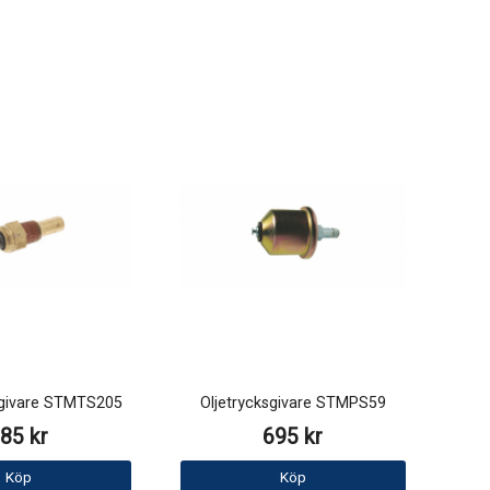
givare STMTS205
Oljetrycksgivare STMPS59
85 kr
695 kr
Köp
Köp