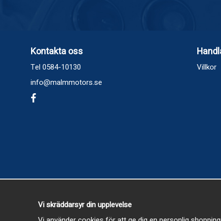
Kontakta oss
Handl
Tel 0584-10130
Villkor
info@malmmotors.se
Vi skräddarsyr din upplevelse
Vi använder cookies för att ge dig en personlig shopping