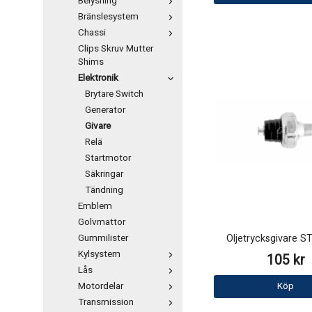
Belysning
Bränslesystem
Chassi
Clips Skruv Mutter
Shims
Elektronik
Brytare Switch
Generator
Givare
Relä
Startmotor
Säkringar
Tändning
Emblem
Golvmattor
Oljetrycksgivare 
Gummilister
Kylsystem
105 kr
Lås
Köp
Motordelar
Transmission