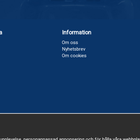
a
Information
Om oss
Nyhetsbrev
Om cookies
upplevelse, personanpassad annonsering och för hålla våra webbplatser