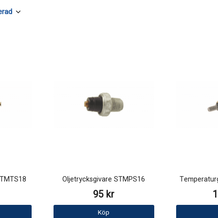
 STMTS18
Oljetrycksgivare STMPS16
Temperatur
95 kr
1
Köp