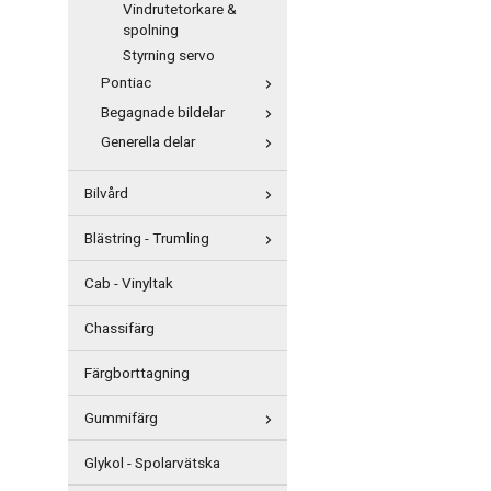
Vindrutetorkare &
spolning
Styrning servo
Pontiac
Begagnade bildelar
Generella delar
Bilvård
Blästring - Trumling
Cab - Vinyltak
Chassifärg
Färgborttagning
Gummifärg
Glykol - Spolarvätska