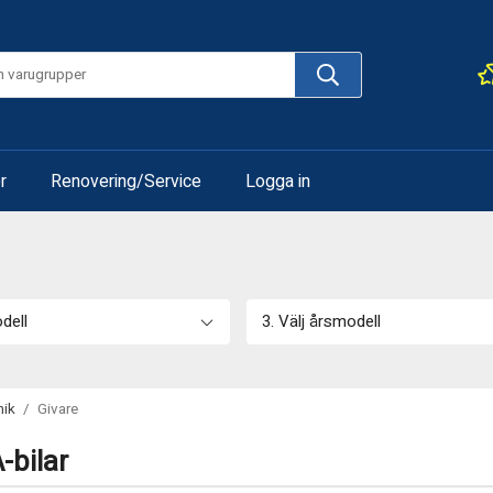
r
Renovering/Service
Logga in
odell
3. Välj årsmodell
nik
/
Givare
-bilar