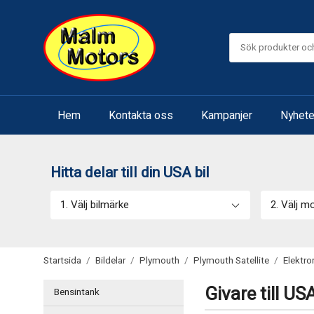
Hem
Kontakta oss
Kampanjer
Nyhete
Hitta delar till din USA bil
1. Välj bilmärke
2. Välj m
Startsida
/
Bildelar
/
Plymouth
/
Plymouth Satellite
/
Elektro
Givare till USA
Bensintank