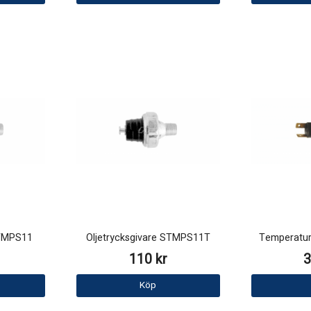
STMPS11
Oljetrycksgivare STMPS11T
Temperatu
110 kr
3
Köp