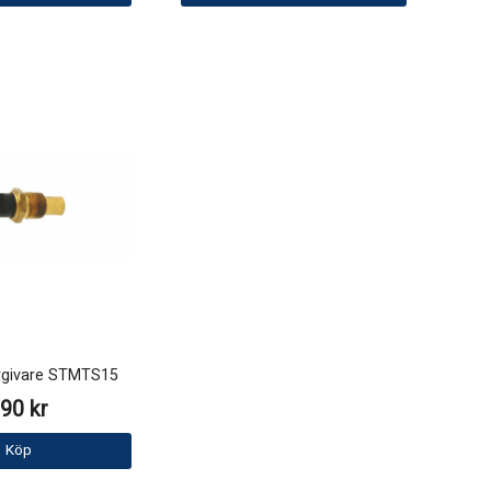
rgivare STMTS15
90 kr
Köp