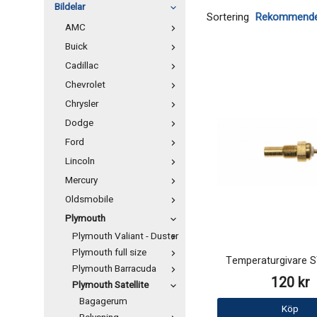
Bildelar
Sortering
AMC
Buick
Cadillac
Chevrolet
Chrysler
Dodge
Ford
Lincoln
Mercury
Oldsmobile
Plymouth
Plymouth Valiant - Duster
Plymouth full size
Temperaturgivare
Plymouth Barracuda
120 kr
Plymouth Satellite
Bagagerum
Köp