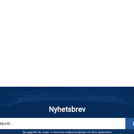
Nyhetsbrev
De uppgifter du matar in kommer endast användas till våra nyhetsbrev.