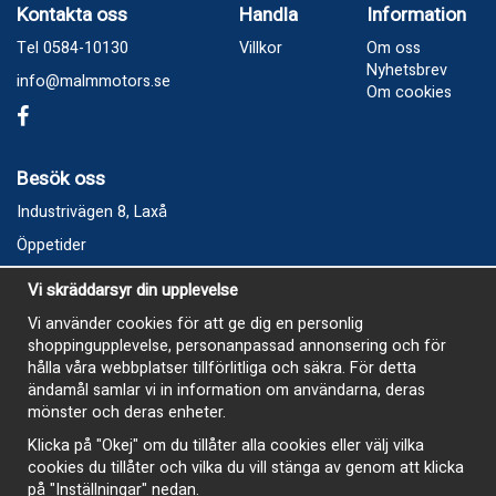
Kontakta oss
Handla
Information
Tel 0584-10130
Villkor
Om oss
Nyhetsbrev
info@malmmotors.se
Om cookies
Besök oss
Industrivägen 8, Laxå
Öppetider
Vecka 32
Vi skräddarsyr din upplevelse
Måndag kl 9-12, kl 13 - 15
Vi använder cookies för att ge dig en personlig
Onsdag kl 9-12, kl 13 - 15
shoppingupplevelse, personanpassad annonsering och för
Tisdag, Tordag och Fredag stängt
hålla våra webbplatser tillförlitliga och säkra. För detta
ändamål samlar vi in information om användarna, deras
E-Handelsbutiken är öppen och paket skickas hela
mönster och deras enheter.
sommaren
Klicka på "Okej" om du tillåter alla cookies eller välj vilka
cookies du tillåter och vilka du vill stänga av genom att klicka
på "Inställningar" nedan.