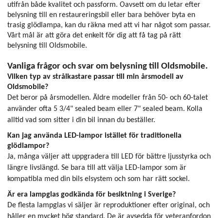
utifrån både kvalitet och passform. Oavsett om du letar efter
belysning till en restaureringsbil eller bara behöver byta en
trasig glödlampa, kan du räkna med att vi har något som passar.
Vårt mål är att göra det enkelt för dig att få tag på rätt
belysning till Oldsmobile.
Vanliga frågor och svar om belysning till Oldsmobile.
Vilken typ av strålkastare passar till min årsmodell av
Oldsmobile?
Det beror på årsmodellen. Äldre modeller från 50- och 60-talet
använder ofta 5 3/4" sealed beam eller 7" sealed beam. Kolla
alltid vad som sitter i din bil innan du beställer.
Kan jag använda LED-lampor istället för traditionella
glödlampor?
Ja, många väljer att uppgradera till LED för bättre ljusstyrka och
längre livslängd. Se bara till att välja LED-lampor som är
kompatibla med din bils elsystem och som har rätt sockel.
Är era lampglas godkända för besiktning i Sverige?
De flesta lampglas vi säljer är reproduktioner efter original, och
håller en mycket hög standard. De är avsedda för veteranfordon