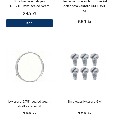
Strålkastare halvljus
Justerskruvar och muttrar 64
165x105mm sealed beam
delar strålkastare GM 1958-
63
285 kr
550 kr
Köp
Lyktsarg 5,75" sealed beam
Skruvsats lyktsarg GM
strålkastare GM
255 kr
105 kr