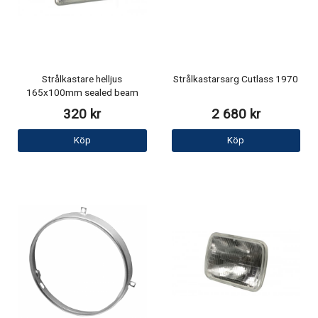
Strålkastare helljus
Strålkastarsarg Cutlass 1970
165x100mm sealed beam
320 kr
2 680 kr
Köp
Köp