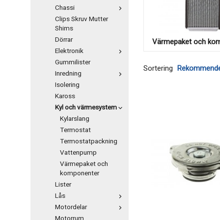
Chassi
Clips Skruv Mutter
Shims
Dörrar
Värmepaket och ko
Elektronik
Gummilister
Sortering
Inredning
Isolering
Kaross
Kyl och värmesystem
Kylarslang
Termostat
Termostatpackning
Vattenpump
Värmepaket och
komponenter
Lister
Lås
Motordelar
Motorrum