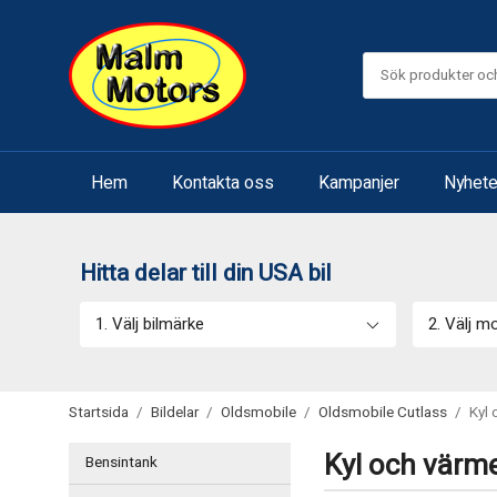
Hem
Kontakta oss
Kampanjer
Nyhete
Hitta delar till din USA bil
1. Välj bilmärke
2. Välj m
Startsida
/
Bildelar
/
Oldsmobile
/
Oldsmobile Cutlass
/
Kyl
Kyl och värm
Bensintank