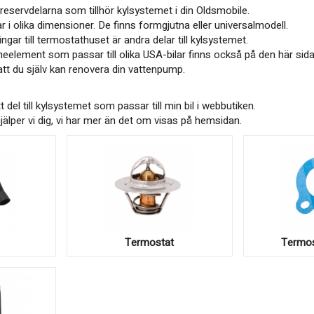
eservdelarna som tillhör kylsystemet i din Oldsmobile.
ar i olika dimensioner. De finns formgjutna eller universalmodell.
ar till termostathuset är andra delar till kylsystemet.
lement som passar till olika USA-bilar finns också på den här sida
tt du själv kan renovera din vattenpump.
tt del till kylsystemet som passar till min bil i webbutiken.
så hjälper vi dig, vi har mer än det om visas på hemsidan.
Termostat
Termos