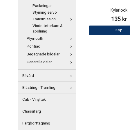
Packningar
Kylarlock
Styrning servo
135 kr
Transmission
Vindrutetorkare &
Köp
spolning
Plymouth
Pontiac
Begagnade bildelar
Generella delar
Bilvård
Blästring - Trumling
Cab - Vinyltak
Chassifärg
Färgborttagning