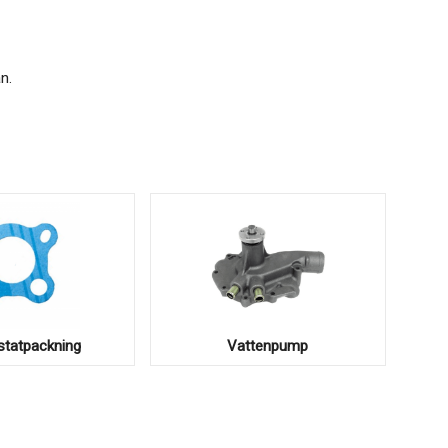
n.
tatpackning
Vattenpump