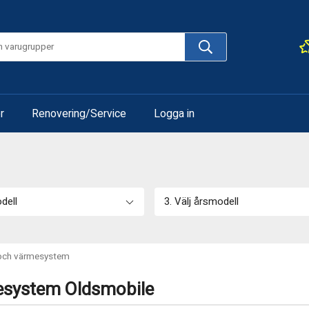
r
Renovering/Service
Logga in
odell
3. Välj årsmodell
 och värmesystem
esystem Oldsmobile