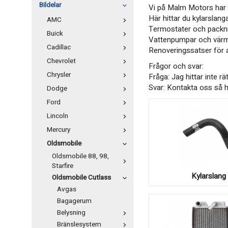
Bildelar
Vi på Malm Motors har r
Här hittar du kylarslang
AMC
Termostater och packning
Buick
Vattenpumpar och värmee
Cadillac
Renoveringssatser för a
Chevrolet
Frågor och svar:
Chrysler
Fråga: Jag hittar inte rä
​​​​​​​Svar: Kontakta oss 
Dodge
Ford
Lincoln
Mercury
Oldsmobile
Oldsmobile 88, 98,
Starfire
Kylarslang
Oldsmobile Cutlass
Avgas
Bagagerum
Belysning
Bränslesystem