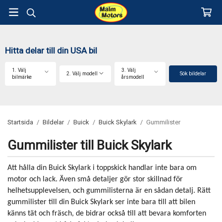
Hitta delar till din USA bil
1. Välj
3. Välj
2. Välj modell
Sök bildelar
bilmärke
årsmodell
Startsida
/
Bildelar
/
Buick
/
Buick Skylark
/
Gummilister
Gummilister till Buick Skylark
Att hålla din Buick Skylark i toppskick handlar inte bara om
motor och lack. Även små detaljer gör stor skillnad för
helhetsupplevelsen, och gummilisterna är en sådan detalj. Rätt
gummilister till din Buick Skylark ser inte bara till att bilen
känns tät och fräsch, de bidrar också till att bevara komforten