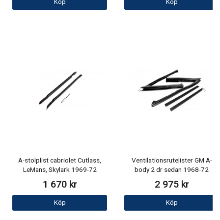
Köp
Köp
A-stolplist cabriolet Cutlass,
Ventilationsrutelister GM A-
LeMans, Skylark 1969-72
body 2 dr sedan 1968-72
1 670 kr
2 975 kr
Köp
Köp