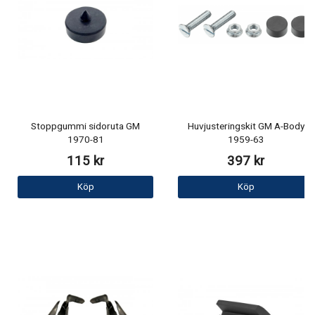
Stoppgummi sidoruta GM
Huvjusteringskit GM A-Body
1970-81
1959-63
115 kr
397 kr
Köp
Köp