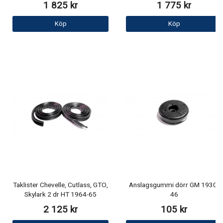
1 825 kr
1 775 kr
Köp
Köp
Taklister Chevelle, Cutlass, GTO,
Anslagsgummi dörr GM 1930-
Skylark 2 dr HT 1964-65
46
2 125 kr
105 kr