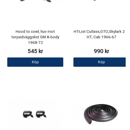
Hood to cowl, huv mot
HT-List Cutlass,GTO,Skylark 2 dr
torpedväggslist GM A-body
HT, Cab 1966-67
1968-72
545 kr
990 kr
Köp
Köp