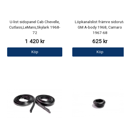
U-list sidopanel Cab Chevelle,
Löpkanalslist främre sidoruta
Cutlass,LeMans,Skylark 1968-
GM A-body 1968, Camaro
72
1967-68
1 420 kr
625 kr
Köp
Köp