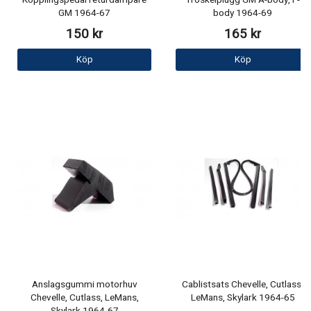
Kopplingspedal returdämpare
Tröskelplugg GM A-body, F-
GM 1964-67
body 1964-69
150 kr
165 kr
Köp
Köp
Anslagsgummi motorhuv
Cablistsats Chevelle, Cutlass,
Chevelle, Cutlass, LeMans,
LeMans, Skylark 1964-65