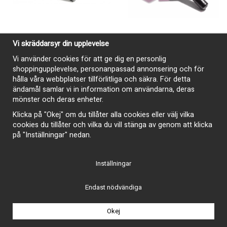
Vi skräddarsyr din upplevelse
Anslagsgummi askkopp 1968-
Anslagsgummi bakre motorhuv
Vi använder cookies för att ge dig en personlig
69
Buick 1968-1972
shoppingupplevelse, personanpassad annonsering och för
95 kr
105 kr
hålla våra webbplatser tillförlitliga och säkra. För detta
ändamål samlar vi in information om användarna, deras
Köp
Köp
mönster och deras enheter.
Klicka på "Okej" om du tillåter alla cookies eller välj vilka
cookies du tillåter och vilka du vill stänga av genom att klicka
på "Inställningar" nedan.
Inställningar
Endast nödvändiga
Okej