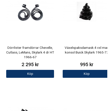
Dörrlister framdörrar Chevelle,
Växelspaksdamask 4 vxl man
Cutlass, LeMans, Skylark 4 dr HT
konsol Buick Skylark 1965-72
1966-67
2 295 kr
995 kr
Köp
Köp