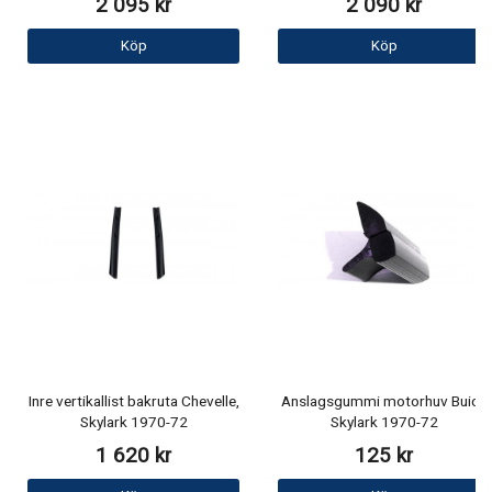
2 095 kr
2 090 kr
Köp
Köp
Inre vertikallist bakruta Chevelle,
Anslagsgummi motorhuv Buick
Skylark 1970-72
Skylark 1970-72
1 620 kr
125 kr