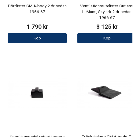
Dörrlister GM A-body 2 dr sedan
Ventilationsrutelister Cutlass,
1966-67
LeMans, Skylark 2 dr sedan
1966-67
1 790 kr
3 125 kr
Köp
Köp