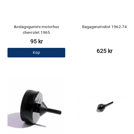
Anslagsgummi motorhuv
Bagagerumslist 1962-74
chevrolet 1965
95 kr
625 kr
Köp