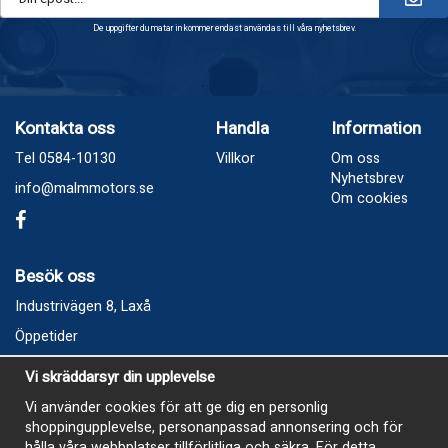
De uppgifter du matar in kommer endast användas till våra nyhetsbrev.
Kontakta oss
Handla
Information
Tel 0584-10130
Villkor
Om oss
Nyhetsbrev
info@malmmotors.se
Om cookies
Besök oss
Industrivägen 8, Laxå
Öppetider
Vecka 32
Vi skräddarsyr din upplevelse
Måndag kl 9-12, kl 13 - 15
Vi använder cookies för att ge dig en personlig
Onsdag kl 9-12, kl 13 - 15
shoppingupplevelse, personanpassad annonsering och för
Tisdag, Tordag och Fredag stängt
hålla våra webbplatser tillförlitliga och säkra. För detta