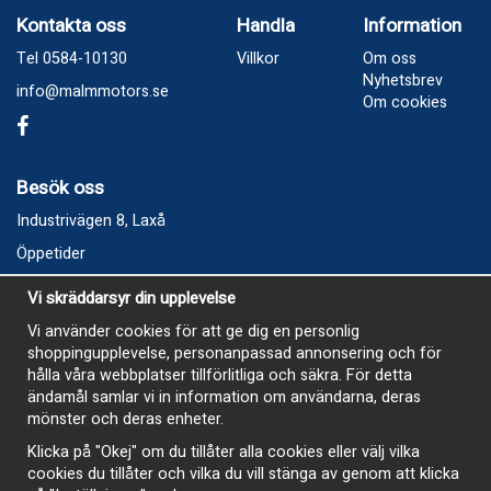
Kontakta oss
Handla
Information
Tel 0584-10130
Villkor
Om oss
Nyhetsbrev
info@malmmotors.se
Om cookies
Besök oss
Industrivägen 8, Laxå
Öppetider
Vecka 32
Vi skräddarsyr din upplevelse
Måndag kl 9-12, kl 13 - 15
Vi använder cookies för att ge dig en personlig
Onsdag kl 9-12, kl 13 - 15
shoppingupplevelse, personanpassad annonsering och för
Tisdag, Tordag och Fredag stängt
hålla våra webbplatser tillförlitliga och säkra. För detta
ändamål samlar vi in information om användarna, deras
E-Handelsbutiken är öppen och paket skickas hela
mönster och deras enheter.
sommaren
Klicka på "Okej" om du tillåter alla cookies eller välj vilka
cookies du tillåter och vilka du vill stänga av genom att klicka