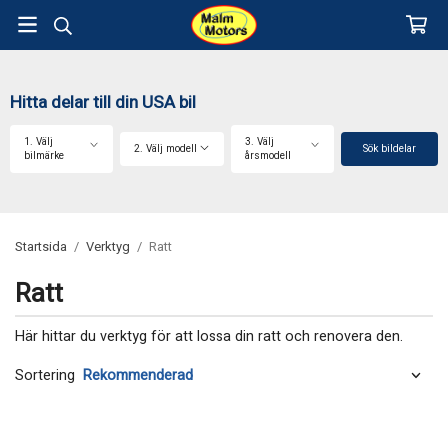
Hitta delar till din USA bil
1. Välj
3. Välj
2. Välj modell
Sök bildelar
bilmärke
årsmodell
Startsida
/
Verktyg
/
Ratt
Ratt
Här hittar du verktyg för att lossa din ratt och renovera den.
Sortering