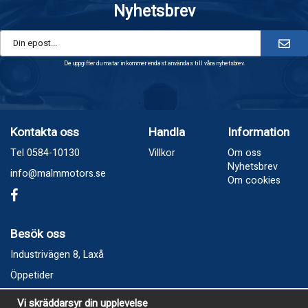
Nyhetsbrev
De uppgifter du matar in kommer endast användas till våra nyhetsbrev.
Kontakta oss
Handla
Information
Tel 0584-10130
Villkor
Om oss
Nyhetsbrev
info@malmmotors.se
Om cookies
Besök oss
Industrivägen 8, Laxå
Öppetider
Vecka 32
Vi skräddarsyr din upplevelse