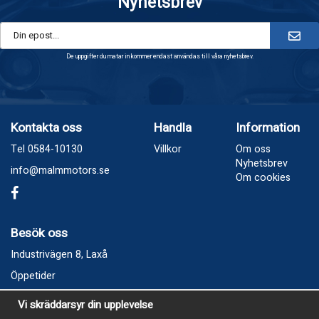
Nyhetsbrev
De uppgifter du matar in kommer endast användas till våra nyhetsbrev.
Kontakta oss
Handla
Information
Tel 0584-10130
Villkor
Om oss
Nyhetsbrev
info@malmmotors.se
Om cookies
Besök oss
Industrivägen 8, Laxå
Öppetider
Vecka 32
Vi skräddarsyr din upplevelse
Måndag kl 9-12, kl 13 - 15