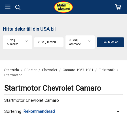
Hitta delar till din USA bil
1. Välj
3. Välj
2. Välj modell
Sök bildelar
bilmärke
årsmodell
Startsida
/
Bildelar
/
Chevrolet
/
Camaro 1967-1981
/
Elektronik
/
Startmotor
Startmotor Chevrolet Camaro
Startmotor Chevrolet Camaro
Sortering