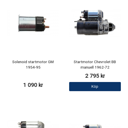
Solenoid startmotor GM
Startmotor Chevrolet BB
1954-95
manuell 1962-72
2 795 kr
1 090 kr
Köp