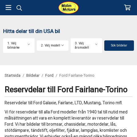
Hitta delar till din USA bil
1. Välj
3. Välj
2. Välj modell
Sök bildelar
bilmärke
årsmodell
Startsida
/
Bildelar
/
Ford
/
Ford Fairlane-Torino
Reservdelar till Ford Fairlane-Torino
Reservdelar till Ford Galaxie, Fairlane, LTD, Mustang, Torino mfl.
Vi för reservdelar till alla Ford modeller från 1940 tal till nutid med
målsättningen att vara en komplett leverantör av reservdelar till
Ford. Vi har bildelar till bromsar, chassidelar, motordelar, lås,
stötdämpare, tändstift, oljefilter, fjädrar, lampglas, kromlister och
instrumentbrädor. Vi erbjuder också en mängd olika bilinrednings