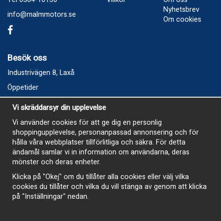
Nyhetsbrev
info@malmmotors.se
Om cookies
Besök oss
Industrivägen 8, Laxå
Öppetider
Vecka 32
Vi skräddarsyr din upplevelse
Måndag kl 9-12, kl 13 - 15
Vi använder cookies för att ge dig en personlig
Onsdag kl 9-12, kl 13 - 15
shoppingupplevelse, personanpassad annonsering och för
Tisdag, Tordag och Fredag stängt
hålla våra webbplatser tillförlitliga och säkra. För detta
ändamål samlar vi in information om användarna, deras
E-Handelsbutiken är öppen och paket skickas hela
mönster och deras enheter.
sommaren
Klicka på "Okej" om du tillåter alla cookies eller välj vilka
cookies du tillåter och vilka du vill stänga av genom att klicka
på "Inställningar" nedan.