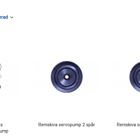
ts
Remskiva servopump 2 spår
Remskiva s
pump