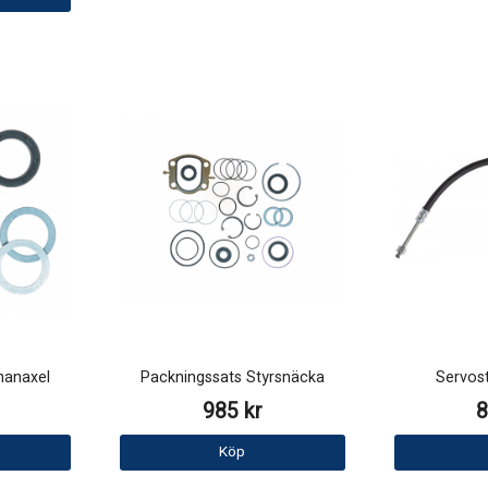
manaxel
Packningssats Styrsnäcka
Servost
985 kr
8
Köp