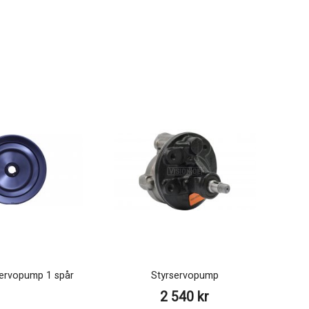
ervopump 1 spår
Styrservopump
2 540 kr