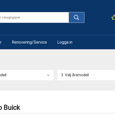
r
Renovering/Service
Logga in
odell
3. Välj årsmodell
o Buick