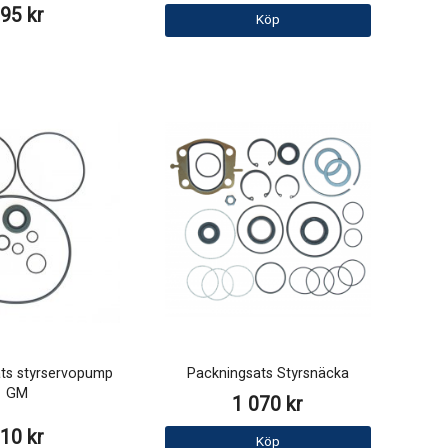
95 kr
Köp
ts styrservopump
Packningsats Styrsnäcka
GM
1 070 kr
10 kr
Köp