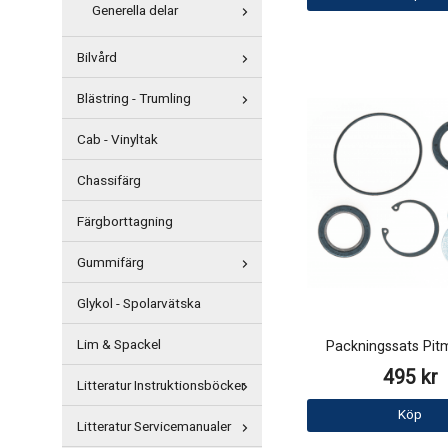
Generella delar
Bilvård
Blästring - Trumling
Cab - Vinyltak
Chassifärg
Färgborttagning
Gummifärg
Glykol - Spolarvätska
Lim & Spackel
Packningssats Pit
495 kr
Litteratur Instruktionsböcker
Köp
Litteratur Servicemanualer