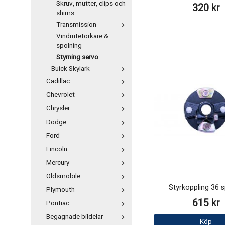
Skruv, mutter, clips och
320 kr
shims
Transmission
Vindrutetorkare &
spolning
Styrning servo
Buick Skylark
Cadillac
Chevrolet
Chrysler
Dodge
Ford
Lincoln
Mercury
Oldsmobile
Styrkoppling 36 s
Plymouth
615 kr
Pontiac
Begagnade bildelar
Köp