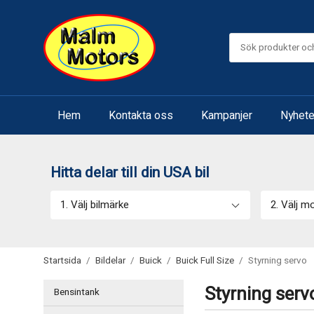
Hem
Kontakta oss
Kampanjer
Nyhete
Hitta delar till din USA bil
1. Välj bilmärke
2. Välj m
Startsida
/
Bildelar
/
Buick
/
Buick Full Size
/
Styrning servo
Styrning serv
Bensintank