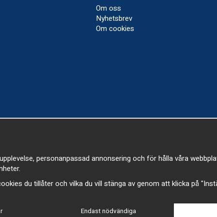
Om oss
Nyhetsbrev
Om cookies
upplevelse, personanpassad annonsering och för hålla våra webbplatser
heter.
a cookies du tillåter och vilka du vill stänga av genom att klicka på "Ins
r
Endast nödvändiga