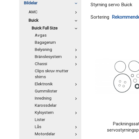
Bildelar
Styrning servo Buick
AMC
Sortering
Buick
Buick Full Size
Avgas
Bagagerum
Belysning
Bränslesystem
Chassi
Clips skruv mutter
shims
Elektronik
Gummilister
Inredning
Karossdelar
Kylsystem
Lister
Packningssa
Lås
servostyrnings
Motordelar