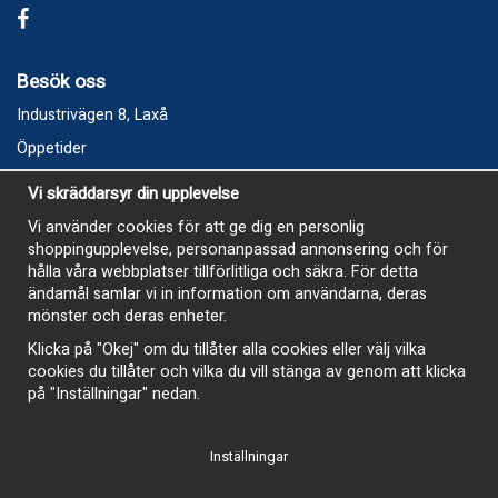
Besök oss
Industrivägen 8, Laxå
Öppetider
Vecka 32
Vi skräddarsyr din upplevelse
Måndag kl 9-12, kl 13 - 15
Vi använder cookies för att ge dig en personlig
Onsdag kl 9-12, kl 13 - 15
shoppingupplevelse, personanpassad annonsering och för
Tisdag, Tordag och Fredag stängt
hålla våra webbplatser tillförlitliga och säkra. För detta
ändamål samlar vi in information om användarna, deras
E-Handelsbutiken är öppen och paket skickas hela
mönster och deras enheter.
sommaren
Klicka på "Okej" om du tillåter alla cookies eller välj vilka
cookies du tillåter och vilka du vill stänga av genom att klicka
på "Inställningar" nedan.
Inställningar
-