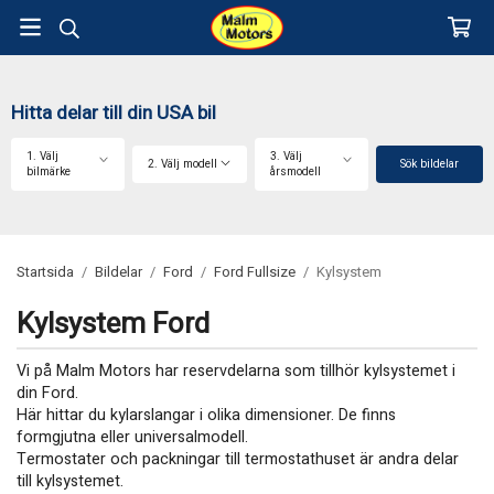
Hitta delar till din USA bil
1. Välj
3. Välj
2. Välj modell
Sök bildelar
bilmärke
årsmodell
Startsida
/
Bildelar
/
Ford
/
Ford Fullsize
/
Kylsystem
Kylsystem Ford
Vi på Malm Motors har reservdelarna som tillhör kylsystemet i
din Ford.
Här hittar du kylarslangar i olika dimensioner. De finns
formgjutna eller universalmodell.
Termostater och packningar till termostathuset är andra delar
till kylsystemet.