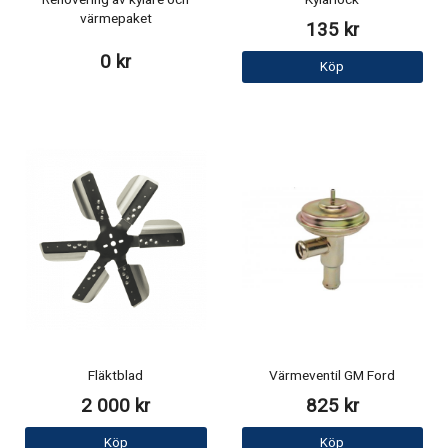
Renovering av kylare och
Kylarlock
värmepaket
135 kr
0 kr
Köp
Fläktblad
Värmeventil GM Ford
2 000 kr
825 kr
Köp
Köp