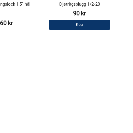
ingslock 1,5" hål
Oljetrågsplugg 1/2-20
90 kr
60 kr
Köp