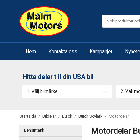
Hem
Kontakta oss
Kampanjer
Nyhete
Hitta delar till din USA bil
1. Välj bilmärke
2. Välj m
Startsida
/
Bildelar
/
Buick
/
Buick Skylark
/
Motordelar
Motordelar Bu
Bensintank