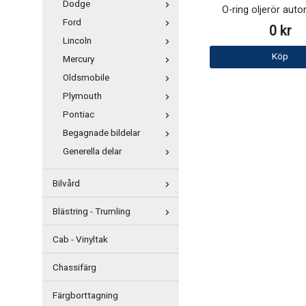
Dodge
O-ring oljerör aut
Ford
0 kr
Lincoln
Köp
Mercury
Oldsmobile
Plymouth
Pontiac
Begagnade bildelar
Generella delar
Bilvård
Blästring - Trumling
Cab - Vinyltak
Chassifärg
Färgborttagning