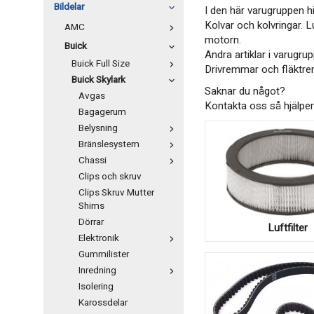
Bildelar
I den här varugruppen hi
Kolvar och kolvringar. Lu
AMC
motorn.
Buick
Andra artiklar i varugru
Buick Full Size
Drivremmar och fläktre
Buick Skylark
Saknar du något?
Avgas
Kontakta oss så hjälper 
Bagagerum
Belysning
Bränslesystem
Chassi
Clips och skruv
Clips Skruv Mutter
Shims
Dörrar
Luftfilter
Elektronik
Gummilister
Inredning
Isolering
Karossdelar