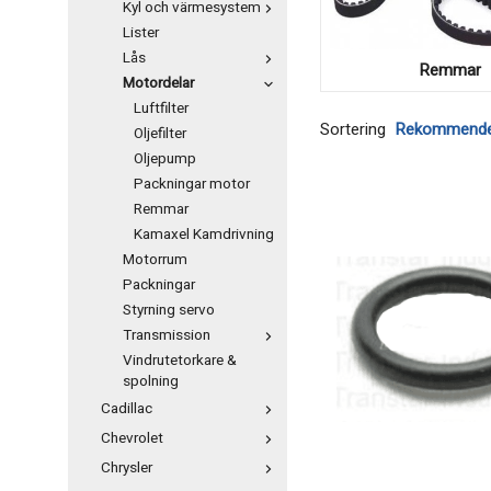
Kyl och värmesystem
Lister
Lås
Remmar
Motordelar
Luftfilter
Sortering
Oljefilter
Oljepump
Packningar motor
Remmar
Kamaxel Kamdrivning
Motorrum
Packningar
Styrning servo
Transmission
Vindrutetorkare &
spolning
Cadillac
Chevrolet
Chrysler