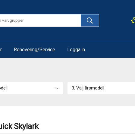
r
Renovering/Service
Logga in
odell
3. Välj årsmodell
ick Skylark