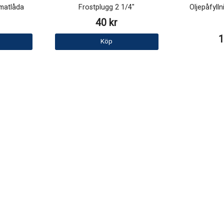
omatlåda
Frostplugg 2 1/4"
Oljepåfylln
40 kr
1
Köp