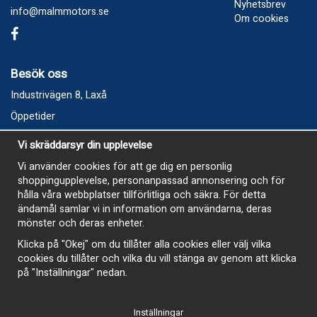
Nyhetsbrev
info@malmmotors.se
Om cookies
Besök oss
Industrivägen 8, Laxå
Öppetider
Vecka 32
Vi skräddarsyr din upplevelse
Måndag kl 9-12, kl 13 - 15
Vi använder cookies för att ge dig en personlig
Onsdag kl 9-12, kl 13 - 15
shoppingupplevelse, personanpassad annonsering och för
Tisdag, Tordag och Fredag stängt
hålla våra webbplatser tillförlitliga och säkra. För detta
ändamål samlar vi in information om användarna, deras
E-Handelsbutiken är öppen och paket skickas hela
mönster och deras enheter.
sommaren
Klicka på "Okej" om du tillåter alla cookies eller välj vilka
cookies du tillåter och vilka du vill stänga av genom att klicka
på "Inställningar" nedan.
Inställningar