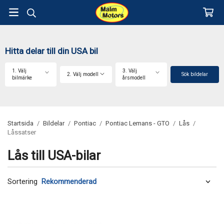
Hitta delar till din USA bil
1. Välj
3. Välj
2. Välj modell
Sök bildelar
bilmärke
årsmodell
Startsida
/
Bildelar
/
Pontiac
/
Pontiac Lemans - GTO
/
Lås
/
Låssatser
Lås till USA-bilar
Sortering