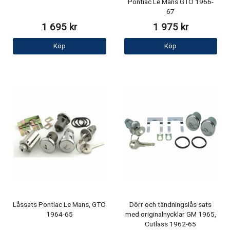
Pontiac Le Mans GTO 1966-
67
1 695 kr
1 975 kr
Köp
Köp
Låssats Pontiac Le Mans, GTO
Dörr och tändningslås sats
1964-65
med originalnycklar GM 1965,
Cutlass 1962-65