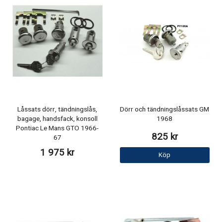
Låssats dörr, tändningslås,
Dörr och tändningslåssats GM
bagage, handsfack, konsoll
1968
Pontiac Le Mans GTO 1966-
825 kr
67
1 975 kr
Köp