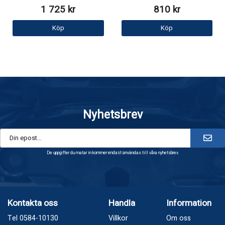
1 725 kr
810 kr
Köp
Köp
Nyhetsbrev
De uppgifter du matar in kommer endast användas till våra nyhetsbrev.
Kontakta oss
Handla
Information
Tel 0584-10130
Villkor
Om oss