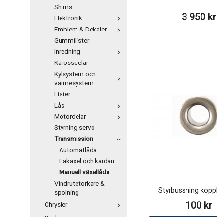
Shims
3 950 kr
Elektronik
Emblem & Dekaler
Gummilister
Inredning
Karossdelar
Kylsystem och
värmesystem
Lister
Lås
Motordelar
Styrning servo
Transmission
Automatlåda
Bakaxel och kardan
Manuell växellåda
Vindrutetorkare &
Styrbussning kopp
spolning
100 kr
Chrysler