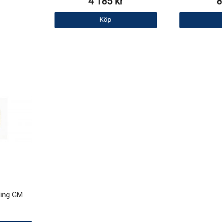
4 185 kr
8
Köp
ling GM