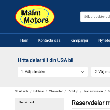
Hem
Kontakta oss
Kampanjer
Nyhete
Hitta delar till din USA bil
1. Välj bilmärke
2. Välj m
Startsida
/
Bildelar
/
Chevrolet
/
PickUp
/
Transmission
/
M
Reservdelar m
Bensintank