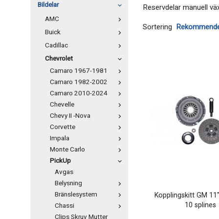
Bildelar
Reservdelar manuell väx
AMC
Sortering
Buick
Cadillac
Chevrolet
Camaro 1967-1981
Camaro 1982-2002
Camaro 2010-2024
Chevelle
Chevy II -Nova
Corvette
Impala
Monte Carlo
PickUp
Avgas
Belysning
Bränslesystem
Kopplingskitt GM 11"
10 splines
Chassi
Clips Skruv Mutter