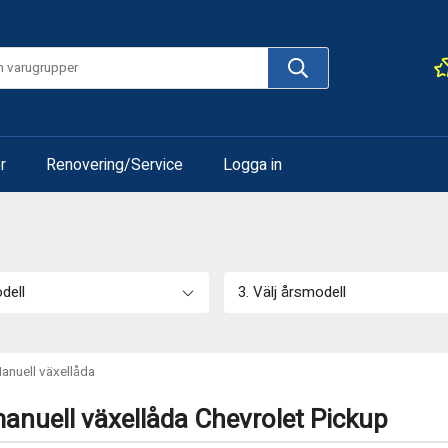
r
Renovering/Service
Logga in
odell
3. Välj årsmodell
anuell växellåda
anuell växellåda Chevrolet Pickup