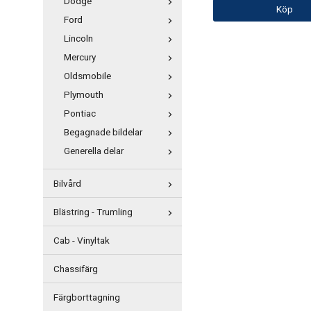
Dodge
Köp
Ford
Lincoln
Mercury
Oldsmobile
Plymouth
Pontiac
Begagnade bildelar
Generella delar
Bilvård
Blästring - Trumling
Cab - Vinyltak
Chassifärg
Färgborttagning