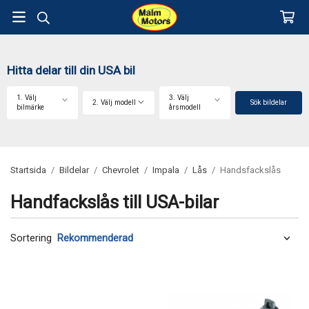
Hitta delar till din USA bil
1. Välj
3. Välj
2. Välj modell
Sök bildelar
bilmärke
årsmodell
Startsida
/
Bildelar
/
Chevrolet
/
Impala
/
Lås
/
Handsfackslås
Handfackslås till USA-bilar
Sortering