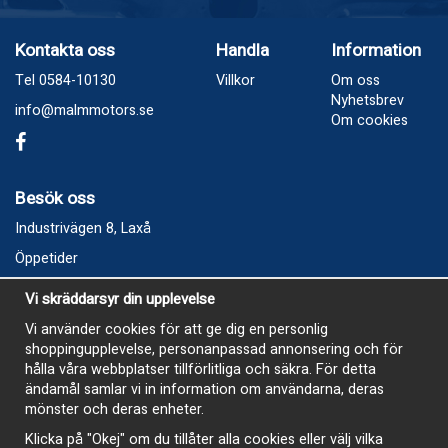
Kontakta oss
Handla
Information
Tel 0584-10130
Villkor
Om oss
Nyhetsbrev
info@malmmotors.se
Om cookies
Besök oss
Industrivägen 8, Laxå
Öppetider
Vecka 32
Vi skräddarsyr din upplevelse
Måndag kl 9-12, kl 13 - 15
Vi använder cookies för att ge dig en personlig
Onsdag kl 9-12, kl 13 - 15
shoppingupplevelse, personanpassad annonsering och för
Tisdag, Tordag och Fredag stängt
hålla våra webbplatser tillförlitliga och säkra. För detta
ändamål samlar vi in information om användarna, deras
E-Handelsbutiken är öppen och paket skickas hela
mönster och deras enheter.
sommaren
Klicka på "Okej" om du tillåter alla cookies eller välj vilka