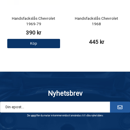
Handsfackslås Chevrolet
Handsfackslås Chevrolet
1969-79
1968
390 kr
445 kr
Köp
Nyhetsbrev
De uppgifter du matar in kommer endast användas till våra nyhetsbrev.