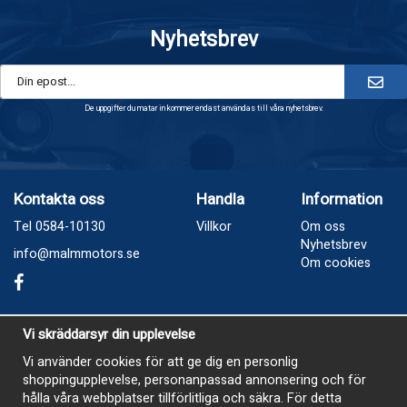
Nyhetsbrev
De uppgifter du matar in kommer endast användas till våra nyhetsbrev.
Kontakta oss
Handla
Information
Tel 0584-10130
Villkor
Om oss
Nyhetsbrev
info@malmmotors.se
Om cookies
Besök oss
Vi skräddarsyr din upplevelse
Industrivägen 8, Laxå
Vi använder cookies för att ge dig en personlig
shoppingupplevelse, personanpassad annonsering och för
Öppetider
hålla våra webbplatser tillförlitliga och säkra. För detta