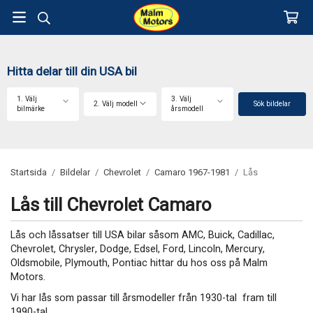
Hitta delar till din USA bil
1. Välj
3. Välj
2. Välj modell
Sök bildelar
bilmärke
årsmodell
Startsida
/
Bildelar
/
Chevrolet
/
Camaro 1967-1981
/
Lås
Lås till Chevrolet Camaro
Lås och låssatser till USA bilar såsom AMC, Buick, Cadillac,
Chevrolet, Chrysler, Dodge, Edsel, Ford, Lincoln, Mercury,
Oldsmobile, Plymouth, Pontiac hittar du hos oss på Malm
Motors.
Vi har lås som passar till årsmodeller från 1930-tal fram till
1990-tal.