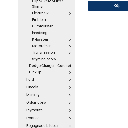
Clips Skruv Mutter
Köp
Shims
Elektronik
Emblem
Gummilister
Inredning
Kylsystem
Motordelar
Transmission
Styrning servo
Dodge Charger - Coronet
PickUp
Ford
Lincoln
Mercury
Oldsmobile
Plymouth
Pontiac
Begagnade bildelar