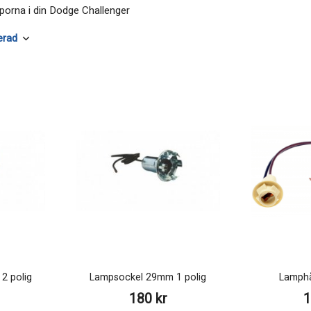
mporna i din Dodge Challenger
2 polig
Lampsockel 29mm 1 polig
Lamphå
180 kr
1