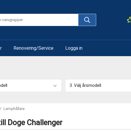
r
Renovering/Service
Logga in
odell
3. Välj årsmodell
/
Lamphållare
ill Doge Challenger