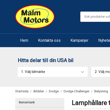
Hem
Kontakta oss
Kampanjer
Nyhete
Hitta delar till din USA bil
1. Välj bilmärke
2. Välj m
Startsida
/
Bildelar
/
Dodge
/
Dodge Challenger
/
Belysning
Lamphållare t
Bensintank