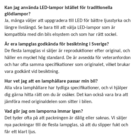
Kan jag använda LED-lampor istället för traditionella
glödlampor?
Ja, många väljer att uppgradera till LED för bättre ljusstyrka och
längre livslängd. Se bara till att välja LED-lampor som är
kompatibla med din bils elsystem och som har rätt sockel.
Är era lampglas godkända för besiktning i Sverige?
De flesta lampglas vi säljer är reproduktioner efter original, och
håller en mycket hög standard. De är avsedda för veteranfordon
och har ofta samma specifikationer som originalet, vilket brukar
vara godkänt vid besiktning.
Hur vet jag att en lamphållare passar min bil?
Alla våra lamphållare har tydliga specifikationer, och vi hjälper
dig gärna hitta rätt om du är osäker. Det kan också vara bra att
jämföra med originaldelen som sitter i bilen.
Vad gör jag om lamporna immar igen?
Det tyder ofta på att packningen är dålig eller saknas. Vi säljer
nya packningar till de flesta lampglas, så att du slipper fukt och
får ett klart ljus.