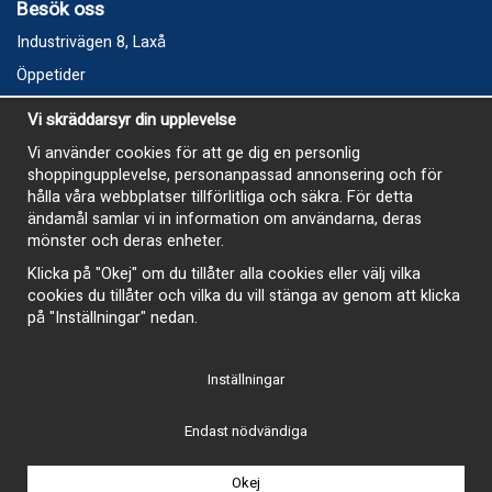
Besök oss
Industrivägen 8, Laxå
Öppetider
Vecka 32
Vi skräddarsyr din upplevelse
Måndag kl 9-12, kl 13 - 15
Vi använder cookies för att ge dig en personlig
Onsdag kl 9-12, kl 13 - 15
shoppingupplevelse, personanpassad annonsering och för
Tisdag, Tordag och Fredag stängt
hålla våra webbplatser tillförlitliga och säkra. För detta
ändamål samlar vi in information om användarna, deras
E-Handelsbutiken är öppen och paket skickas hela
mönster och deras enheter.
sommaren
Klicka på "Okej" om du tillåter alla cookies eller välj vilka
cookies du tillåter och vilka du vill stänga av genom att klicka
på "Inställningar" nedan.
Inställningar
-
Endast nödvändiga
Okej