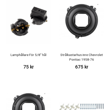
Lamphållare För 5/8" hål
Strålkastarhus inre Chevrolet
Pontiac 1958-76
75 kr
675 kr