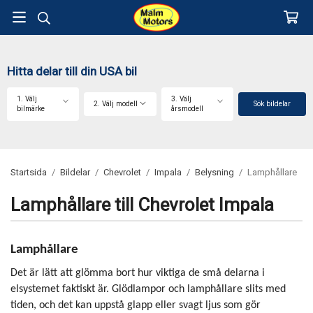
Hitta delar till din USA bil
1. Välj
3. Välj
2. Välj modell
Sök bildelar
bilmärke
årsmodell
Startsida
/
Bildelar
/
Chevrolet
/
Impala
/
Belysning
/
Lamphållare
Lamphållare till Chevrolet Impala
Lamphållare
Det är lätt att glömma bort hur viktiga de små delarna i
elsystemet faktiskt är. Glödlampor och lamphållare slits med
tiden, och det kan uppstå glapp eller svagt ljus som gör