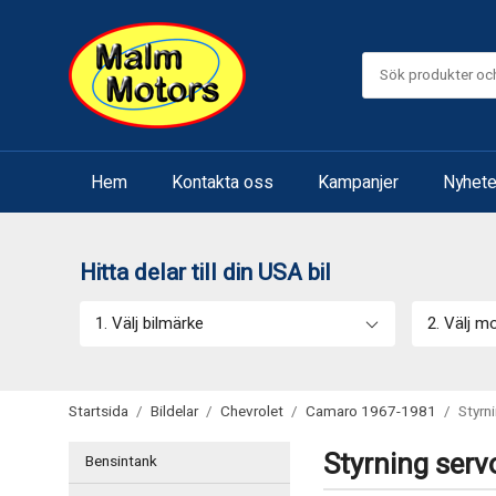
Hem
Kontakta oss
Kampanjer
Nyhete
Hitta delar till din USA bil
1. Välj bilmärke
2. Välj m
Startsida
/
Bildelar
/
Chevrolet
/
Camaro 1967-1981
/
Styrn
Styrning ser
Bensintank