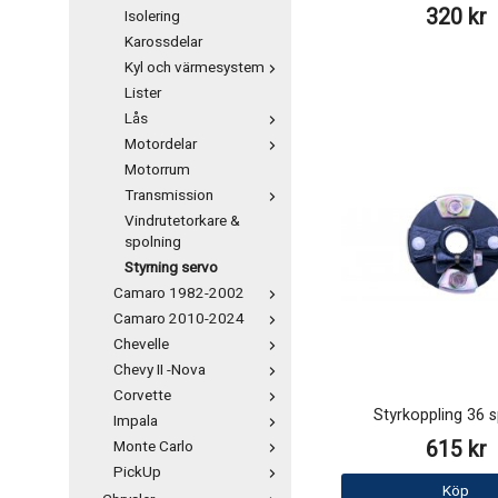
320 kr
Isolering
Karossdelar
Kyl och värmesystem
Lister
Lås
Motordelar
Motorrum
Transmission
Vindrutetorkare &
spolning
Styrning servo
Camaro 1982-2002
Camaro 2010-2024
Chevelle
Chevy II -Nova
Corvette
Styrkoppling 36 s
Impala
615 kr
Monte Carlo
PickUp
Köp