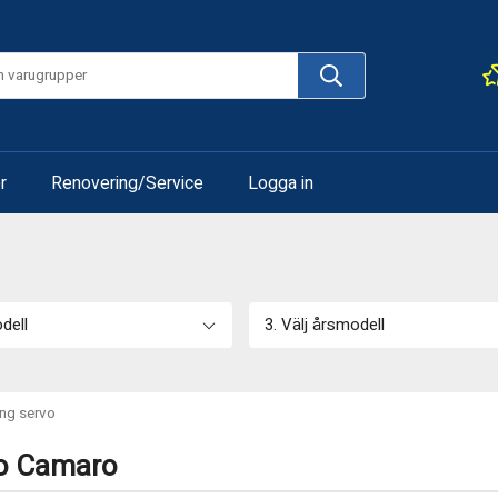
r
Renovering/Service
Logga in
odell
3. Välj årsmodell
ing servo
vo Camaro