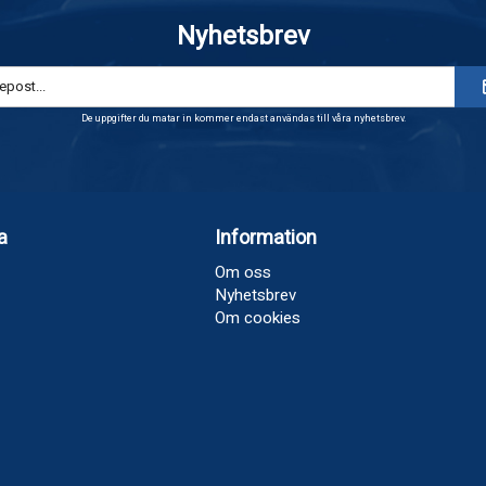
Nyhetsbrev
De uppgifter du matar in kommer endast användas till våra nyhetsbrev.
a
Information
Om oss
Nyhetsbrev
Om cookies