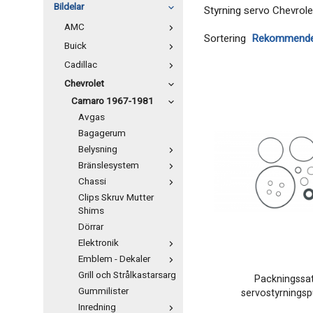
Bildelar
Styrning servo Chevrol
AMC
Sortering
Buick
Cadillac
Chevrolet
Camaro 1967-1981
Avgas
Bagagerum
Belysning
Bränslesystem
Chassi
Clips Skruv Mutter
Shims
Dörrar
Elektronik
Emblem - Dekaler
Grill och Strålkastarsarg
Packningssa
Gummilister
servostyrnings
Inredning