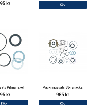
95 kr
Köp
sats Pitmanaxel
Packningssats Styrsnäcka
95 kr
985 kr
Köp
Köp