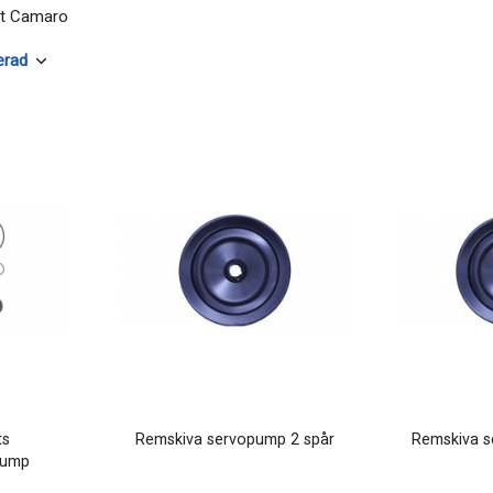
et Camaro
ts
Remskiva servopump 2 spår
Remskiva s
pump