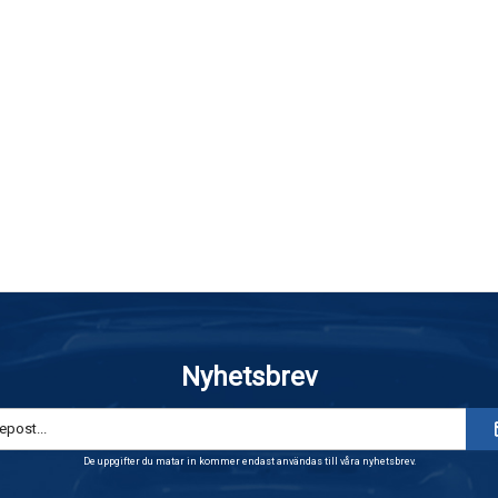
Nyhetsbrev
De uppgifter du matar in kommer endast användas till våra nyhetsbrev.