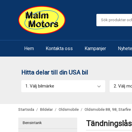
Hem
Kontakta oss
Kampanjer
Nyhete
Hitta delar till din USA bil
1. Välj bilmärke
2. Välj m
Startsida
/
Bildelar
/
Oldsmobile
/
Oldsmobile 88, 98, Starfire
Tändningslås t
Bensintank