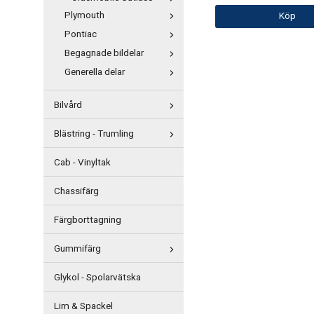
Plymouth
Köp
Pontiac
Begagnade bildelar
Generella delar
Bilvård
Blästring - Trumling
Cab - Vinyltak
Chassifärg
Färgborttagning
Gummifärg
Glykol - Spolarvätska
Lim & Spackel