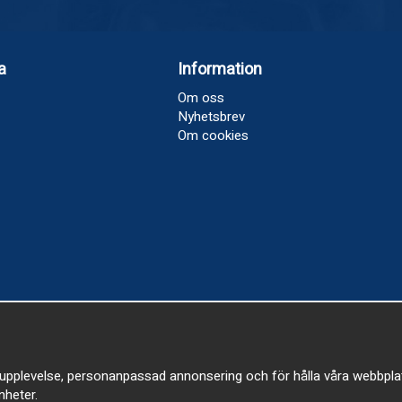
a
Information
Om oss
Nyhetsbrev
Om cookies
upplevelse, personanpassad annonsering och för hålla våra webbplatser
heter.