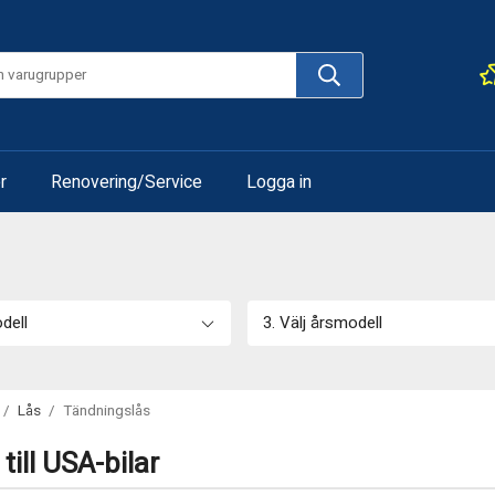
r
Renovering/Service
Logga in
odell
3. Välj årsmodell
/
Lås
/
Tändningslås
ill USA-bilar