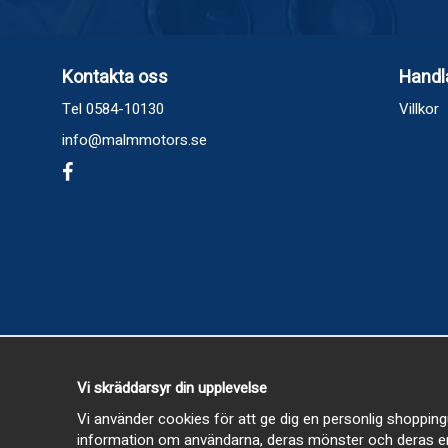
Kontakta oss
Handl
Tel 0584-10130
Villkor
info@malmmotors.se
Vi skräddarsyr din upplevelse
Vi använder cookies för att ge dig en personlig shopping
information om användarna, deras mönster och deras en