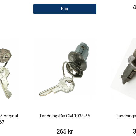
4
Köp
 original
Tändningslås GM 1938-65
Tändnings
67
265 kr
3