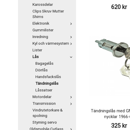
Karossdelar
620 kr
Clips Skruv Mutter
Shims
Elektronik
Gummilister
Inredning
Kyl och värmesystem
Lister
Lås
Bagagelås
Dörrlås
Handsfackslås
Tändningslås
Låssatser
Motordelar
Transmission
Vindrutetorkare &
Tändningslås med GM
spolning
nycklar 1966-
Styrning servo
325 kr
Oldsmobile Cutlass