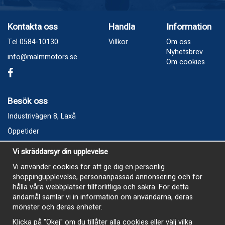
Kontakta oss
Handla
Information
Tel 0584-10130
Villkor
Om oss
Nyhetsbrev
info@malmmotors.se
Om cookies
Besök oss
Industrivägen 8, Laxå
Öppetider
Vecka 32
Vi skräddarsyr din upplevelse
Måndag kl 9-12, kl 13 - 15
Vi använder cookies för att ge dig en personlig
Onsdag kl 9-12, kl 13 - 15
shoppingupplevelse, personanpassad annonsering och för
Tisdag, Tordag och Fredag stängt
hålla våra webbplatser tillförlitliga och säkra. För detta
ändamål samlar vi in information om användarna, deras
E-Handelsbutiken är öppen och paket skickas hela
mönster och deras enheter.
sommaren
Klicka på "Okej" om du tillåter alla cookies eller välj vilka