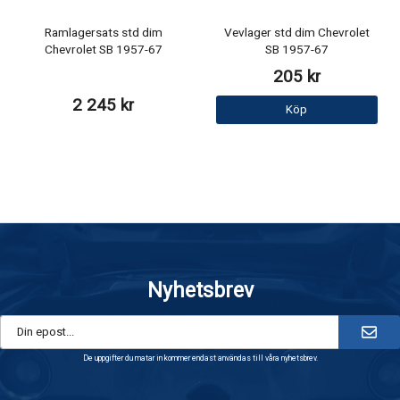
Ramlagersats std dim
Vevlager std dim Chevrolet
Chevrolet SB 1957-67
SB 1957-67
205 kr
2 245 kr
Köp
Nyhetsbrev
De uppgifter du matar in kommer endast användas till våra nyhetsbrev.