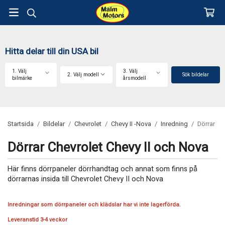
Hitta delar till din USA bil
1. Välj
3. Välj
2. Välj modell
Sök bildelar
bilmärke
årsmodell
Startsida
/
Bildelar
/
Chevrolet
/
Chevy II -Nova
/
Inredning
/
Dörrar
Dörrar Chevrolet Chevy II och Nova
Här finns dörrpaneler dörrhandtag och annat som finns på
dörrarnas insida till Chevrolet Chevy II och Nova
Inredningar som dörrpaneler och klädslar har vi inte lagerförda.
Leveranstid 3-4 veckor