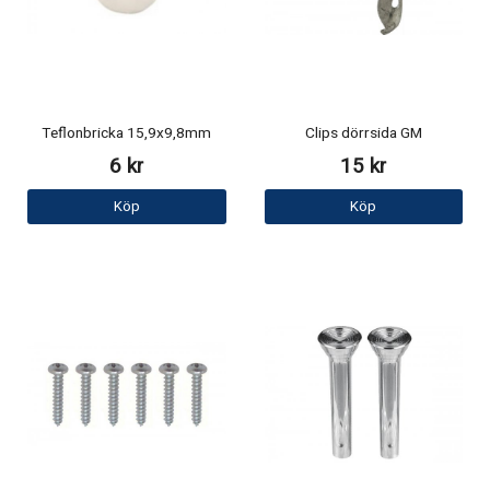
Teflonbricka 15,9x9,8mm
Clips dörrsida GM
6 kr
15 kr
Köp
Köp