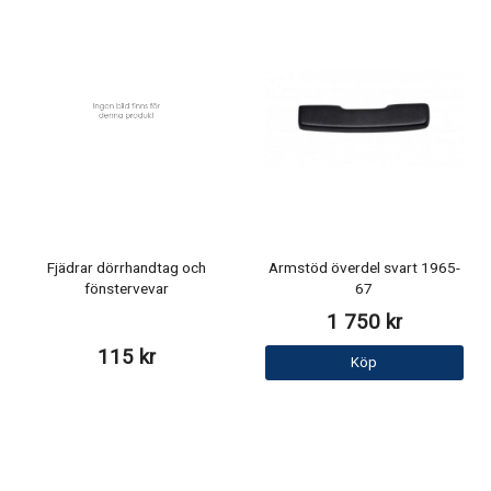
Fjädrar dörrhandtag och
Armstöd överdel svart 1965-
fönstervevar
67
1 750 kr
115 kr
Köp