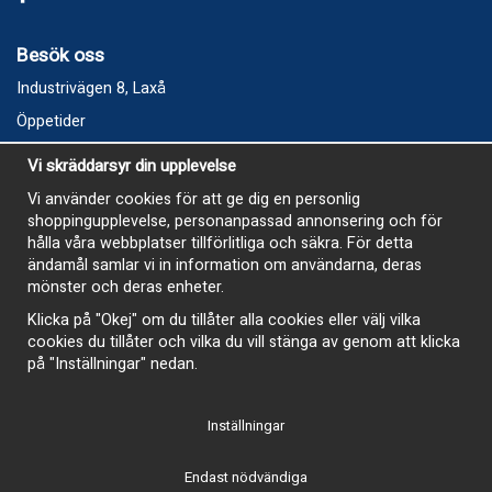
Besök oss
Industrivägen 8, Laxå
Öppetider
Vecka 32
Vi skräddarsyr din upplevelse
Måndag kl 9-12, kl 13 - 15
Vi använder cookies för att ge dig en personlig
Onsdag kl 9-12, kl 13 - 15
shoppingupplevelse, personanpassad annonsering och för
Tisdag, Tordag och Fredag stängt
hålla våra webbplatser tillförlitliga och säkra. För detta
ändamål samlar vi in information om användarna, deras
E-Handelsbutiken är öppen och paket skickas hela
mönster och deras enheter.
sommaren
Klicka på "Okej" om du tillåter alla cookies eller välj vilka
cookies du tillåter och vilka du vill stänga av genom att klicka
på "Inställningar" nedan.
Inställningar
-
Endast nödvändiga