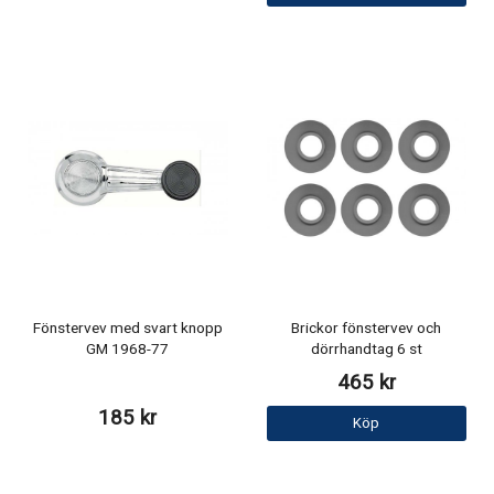
Fönstervev med svart knopp
Brickor fönstervev och
GM 1968-77
dörrhandtag 6 st
465 kr
185 kr
Köp