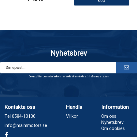
Köp
Nyhetsbrev
De uppgifter du matar in kommer endast användas till våra nyhetsbrev.
Kontakta oss
Handla
Information
Tel 0584-10130
Villkor
Om oss
Nyhetsbrev
info@malmmotors.se
Om cookies