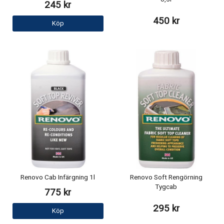
245 kr
450 kr
Köp
Renovo Cab Infärgning 1l
Renovo Soft Rengörning
Tygcab
775 kr
295 kr
Köp