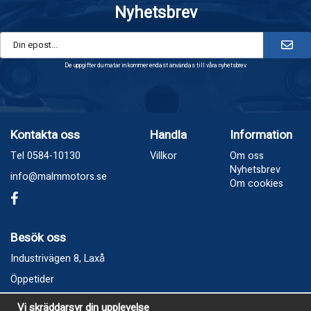
Nyhetsbrev
De uppgifter du matar in kommer endast användas till våra nyhetsbrev.
Kontakta oss
Handla
Information
Tel 0584-10130
Villkor
Om oss
Nyhetsbrev
info@malmmotors.se
Om cookies
Besök oss
Industrivägen 8, Laxå
Öppetider
Vecka 32
Vi skräddarsyr din upplevelse