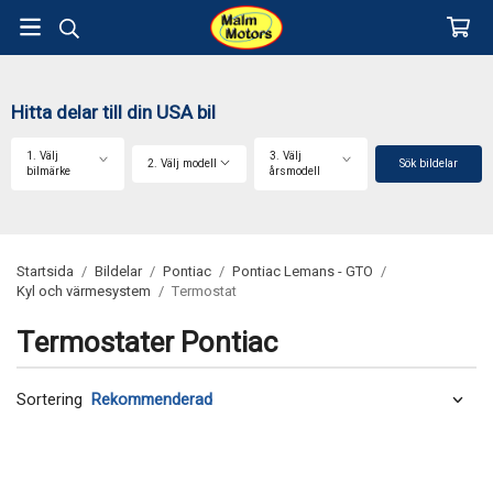
Hitta delar till din USA bil
1. Välj
3. Välj
2. Välj modell
Sök bildelar
bilmärke
årsmodell
Startsida
/
Bildelar
/
Pontiac
/
Pontiac Lemans - GTO
/
Kyl och värmesystem
/
Termostat
Termostater Pontiac
Sortering