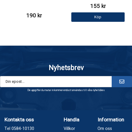
155 kr
190 kr
Köp
Nyhetsbrev
De uppgifter du matar in kommer endast användas till våra nyhetsbrev.
Kontakta oss
Handla
Information
Tel 0584-10130
Villkor
Om oss