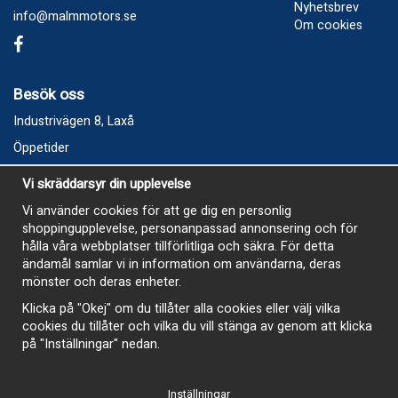
Nyhetsbrev
info@malmmotors.se
Om cookies
Besök oss
Industrivägen 8, Laxå
Öppetider
Vecka 32
Vi skräddarsyr din upplevelse
Måndag kl 9-12, kl 13 - 15
Vi använder cookies för att ge dig en personlig
Onsdag kl 9-12, kl 13 - 15
shoppingupplevelse, personanpassad annonsering och för
Tisdag, Tordag och Fredag stängt
hålla våra webbplatser tillförlitliga och säkra. För detta
ändamål samlar vi in information om användarna, deras
E-Handelsbutiken är öppen och paket skickas hela
mönster och deras enheter.
sommaren
Klicka på "Okej" om du tillåter alla cookies eller välj vilka
cookies du tillåter och vilka du vill stänga av genom att klicka
på "Inställningar" nedan.
Inställningar