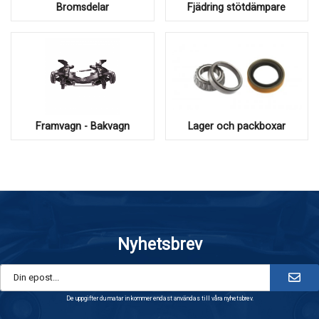
Bromsdelar
Fjädring stötdämpare
Framvagn - Bakvagn
Lager och packboxar
Nyhetsbrev
De uppgifter du matar in kommer endast användas till våra nyhetsbrev.