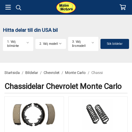
Hitta delar till din USA bil
1. Välj
3. Välj
2. Välj modell
Sök bildelar
bilmärke
årsmodell
Startsida
/
Bildelar
/
Chevrolet
/
Monte Carlo
/
Chassi
Chassidelar Chevrolet Monte Carlo