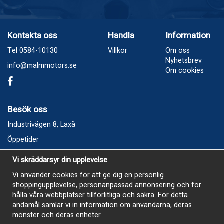
Kontakta oss
Handla
Information
Tel 0584-10130
Villkor
Om oss
Nyhetsbrev
info@malmmotors.se
Om cookies
Besök oss
Industrivägen 8, Laxå
Öppetider
Vecka 32
Vi skräddarsyr din upplevelse
Måndag kl 9-12, kl 13 - 15
Vi använder cookies för att ge dig en personlig
Onsdag kl 9-12, kl 13 - 15
shoppingupplevelse, personanpassad annonsering och för
Tisdag, Tordag och Fredag stängt
hålla våra webbplatser tillförlitliga och säkra. För detta
ändamål samlar vi in information om användarna, deras
E-Handelsbutiken är öppen och paket skickas hela
mönster och deras enheter.
sommaren