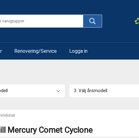
r
Renovering/Service
Logga in
odell
3. Välj årsmodell
milister
ill Mercury Comet Cyclone