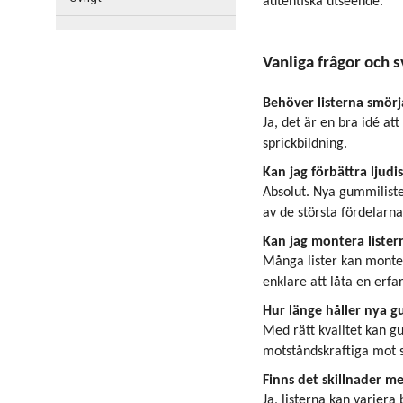
autentiska utseende.
Vanliga frågor och 
Behöver listerna smörj
Ja, det är en bra idé a
sprickbildning.
Kan jag förbättra ljudi
Absolut. Nya gummiliste
av de största fördelarna
Kan jag montera listern
Många lister kan monter
enklare att låta en erfa
Hur länge håller nya g
Med rätt kvalitet kan g
motståndskraftiga mot s
Finns det skillnader m
Ja, listerna kan variera