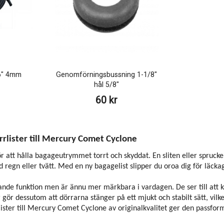
6" 4mm
Genomförningsbussning 1-1/8"
hål 5/8"
60 kr
rrlister till Mercury Comet Cyclone
ör att hålla bagageutrymmet torrt och skyddat. En sliten eller sprucken 
id regn eller tvätt. Med en ny bagagelist slipper du oroa dig för läc
ande funktion men är ännu mer märkbara i vardagen. De ser till att ku
r gör dessutom att dörrarna stänger på ett mjukt och stabilt sätt, vilke
ster till Mercury Comet Cyclone av originalkvalitet ger den passform 