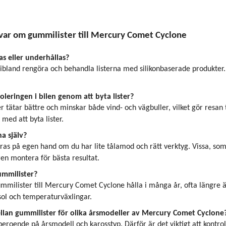
svar om gummilister till Mercury Comet Cyclone
as eller underhållas?
tt ibland rengöra och behandla listerna med silikonbaserade produkter
soleringen i bilen genom att byta lister?
r tätar bättre och minskar både vind- och vägbuller, vilket gör resan
 med att byta lister.
a själv?
as på egen hand om du har lite tålamod och rätt verktyg. Vissa, som 
ren montera för bästa resultat.
ummilister?
ummilister till Mercury Comet Cyclone hålla i många år, ofta längre
ol och temperaturväxlingar.
ellan gummilister för olika årsmodeller av Mercury Comet Cyclone
 beroende på årsmodell och karosstyp. Därför är det viktigt att kontroll