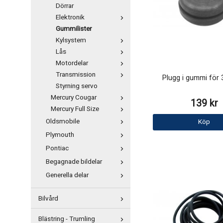
Dörrar
Elektronik
Gummilister
Kylsystem
Lås
Motordelar
Transmission
Plugg i gummi för 
Styrning servo
Mercury Cougar
139 kr
Mercury Full Size
Oldsmobile
Köp
Plymouth
Pontiac
Begagnade bildelar
Generella delar
Bilvård
Blästring - Trumling