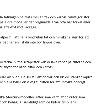
a tätningen på plats mellan tak och kaross, vilket gör stor
t på äldre modeller där originaldelarna ofta har torkat eller
dar effektivt mot läckage.
per till att hålla vindrutan tät och minskar risken för att
r det här en list du inte bör hoppa över.
 dörrarna. Slitna skraplister kan orsaka repor på rutorna och
re skydd för både rutor och kaross.
ar av bilen. De ser till att dörrar och luckor stänger mjukt
ch alla fyller en viktig funktion för att undvika onödigt
ka Mercury-modeller sitter små ventilationsrutor som
 och behaglig, samtidigt som de bidrar till bilens