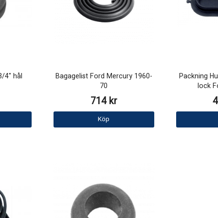
3/4" hål
Bagagelist Ford Mercury 1960-
Packning Hu
70
lock F
714 kr
4
Köp