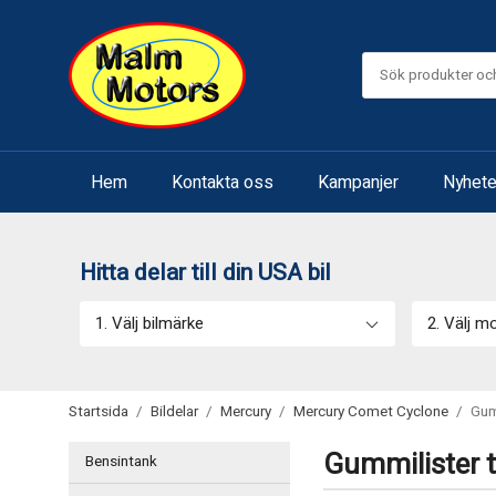
Hem
Kontakta oss
Kampanjer
Nyhete
Hitta delar till din USA bil
1. Välj bilmärke
2. Välj m
Startsida
/
Bildelar
/
Mercury
/
Mercury Comet Cyclone
/
Gum
Gummilister t
Bensintank