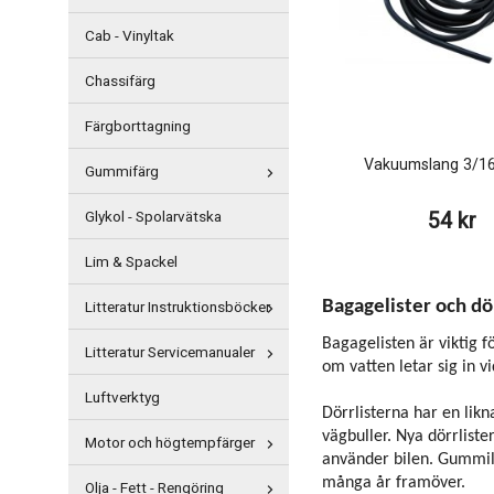
Cab - Vinyltak
Chassifärg
Färgborttagning
Vakuumslang 3/1
Gummifärg
Glykol - Spolarvätska
54 kr
Lim & Spackel
Litteratur Instruktionsböcker
Bagagelister och dö
Bagagelisten är viktig f
Litteratur Servicemanualer
om vatten letar sig in v
Luftverktyg
Dörrlisterna har en likn
vägbuller. Nya dörrliste
Motor och högtempfärger
använder bilen. Gummili
många år framöver.
Olja - Fett - Rengöring