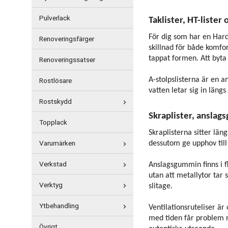
Pulverlack
Taklister, HT-lister 
För dig som har en Hardt
Renoveringsfärger
skillnad för både komfor
tappat formen. Att byta u
Renoveringssatser
Rostlösare
A-stolpslisterna är en a
vatten letar sig in läng
Rostskydd
Skraplister, anslag
Topplack
Skraplisterna sitter län
Varumärken
dessutom ge upphov till
Verkstad
Anslagsgummin finns i fl
utan att metallytor tar 
Verktyg
slitage.
Ytbehandling
Ventilationsruteliser 
med tiden får problem me
Övrigt