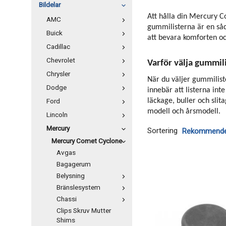
Bildelar
Att hålla din Mercury C
AMC
gummilisterna är en såda
Buick
att bevara komforten oc
Cadillac
Chevrolet
Varför välja gummili
Chrysler
När du väljer gummiliste
Dodge
innebär att listerna int
Ford
läckage, buller och slit
modell och årsmodell.
Lincoln
Mercury
Sortering
Mercury Comet Cyclone
Avgas
Bagagerum
Belysning
Bränslesystem
Chassi
Clips Skruv Mutter
Shims