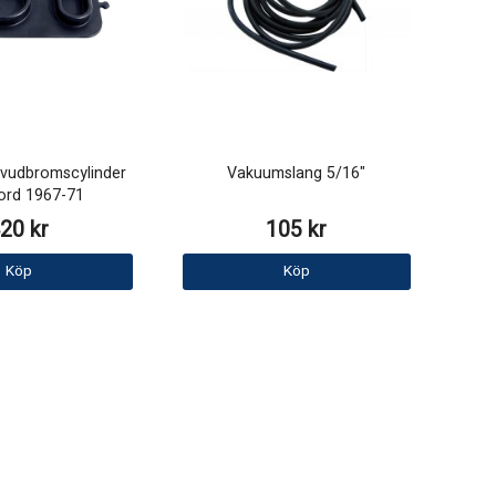
vudbromscylinder
Vakuumslang 5/16"
ord 1967-71
20 kr
105 kr
Köp
Köp