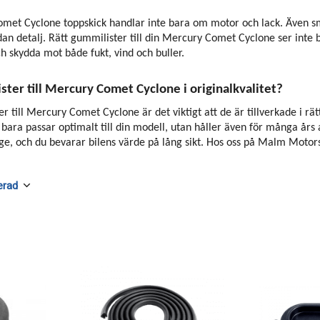
omet Cyclone toppskick handlar inte bara om motor och lack. Även små
n detalj. Rätt gummilister till din Mercury Comet Cyclone ser inte bara
h skydda mot både fukt, vind och buller.
ster till Mercury Comet Cyclone i originalkvalitet?
r till Mercury Comet Cyclone är det viktigt att de är tillverkade i r
e bara passar optimalt till din modell, utan håller även för många år
age, och du bevarar bilens värde på lång sikt. Hos oss på Malm Motors