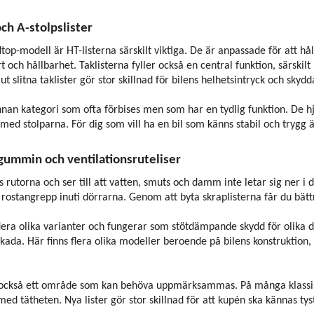
och A-stolpslister
op-modell är HT-listerna särskilt viktiga. De är anpassade för att håll
t och hållbarhet. Taklisterna fyller också en central funktion, särskil
t slitna taklister gör stor skillnad för bilens helhetsintryck och skyd
nnan kategori som ofta förbises men som har en tydlig funktion. De hjäl
s med stolparna. För dig som vill ha en bil som känns stabil och trygg ä
sgummin och ventilationsruteliser
gs rutorna och ser till att vatten, smuts och damm inte letar sig ner i
 rostangrepp inuti dörrarna. Genom att byta skraplisterna får du bätt
era olika varianter och fungerar som stötdämpande skydd för olika del
skada. Här finns flera olika modeller beroende på bilens konstruktion, o
är också ett område som kan behöva uppmärksammas. På många klassis
d tätheten. Nya lister gör stor skillnad för att kupén ska kännas tyst