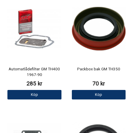
Automatlådefilter GM TH400
Packbox bak GM TH350
1967-90
285 kr
70 kr
Köp
Köp