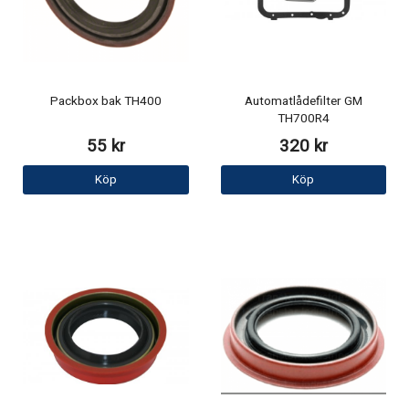
Packbox bak TH400
Automatlådefilter GM
TH700R4
55 kr
320 kr
Köp
Köp