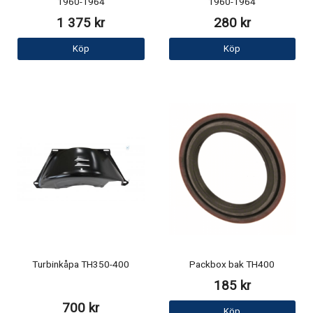
1960-1964
1960-1964
1 375 kr
280 kr
Köp
Köp
Turbinkåpa TH350-400
Packbox bak TH400
185 kr
700 kr
Köp