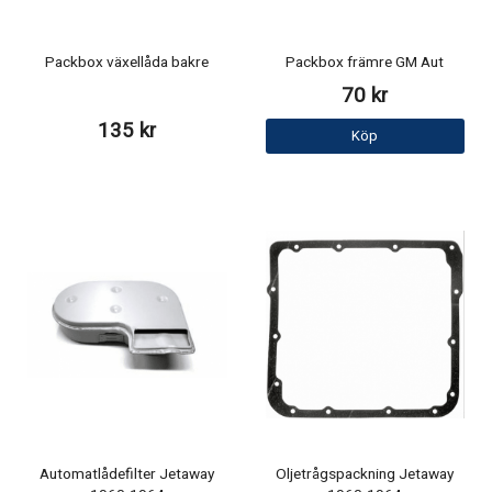
Packbox växellåda bakre
Packbox främre GM Aut
70 kr
135 kr
Köp
Automatlådefilter Jetaway
Oljetrågspackning Jetaway