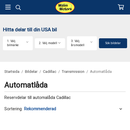
Hitta delar till din USA bil
1. Välj
3. Välj
2. Välj modell
Sök bildelar
bilmärke
årsmodell
Startsida
/
Bildelar
/
Cadillac
/
Transmission
/
Automatlåda
Automatlåda
Reservdelar till automalåda Cadillac
Sortering