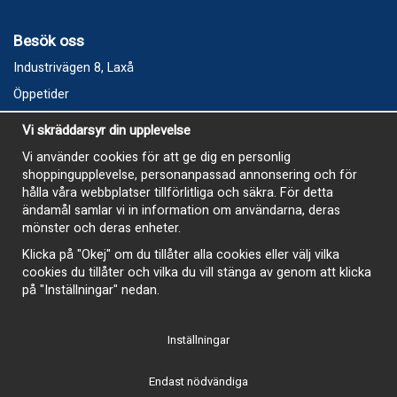
Besök oss
Industrivägen 8, Laxå
Öppetider
Vecka 32
Vi skräddarsyr din upplevelse
Måndag kl 9-12, kl 13 - 15
Vi använder cookies för att ge dig en personlig
Onsdag kl 9-12, kl 13 - 15
shoppingupplevelse, personanpassad annonsering och för
Tisdag, Tordag och Fredag stängt
hålla våra webbplatser tillförlitliga och säkra. För detta
ändamål samlar vi in information om användarna, deras
E-Handelsbutiken är öppen och paket skickas hela
mönster och deras enheter.
sommaren
Klicka på "Okej" om du tillåter alla cookies eller välj vilka
cookies du tillåter och vilka du vill stänga av genom att klicka
på "Inställningar" nedan.
Inställningar
-
Endast nödvändiga