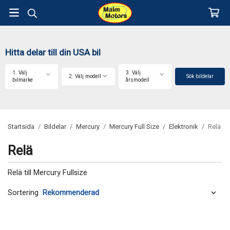
Hitta delar till din USA bil
1. Välj
3. Välj
2. Välj modell
Sök bildelar
bilmärke
årsmodell
Startsida
/
Bildelar
/
Mercury
/
Mercury Full Size
/
Elektronik
/
Relä
Relä
Relä till Mercury Fullsize
Sortering