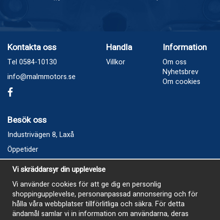
Kontakta oss
Handla
Information
Tel 0584-10130
Villkor
Om oss
Nyhetsbrev
info@malmmotors.se
Om cookies
Besök oss
Industrivägen 8, Laxå
Öppetider
Vecka 32
Vi skräddarsyr din upplevelse
Måndag kl 9-12, kl 13 - 15
Vi använder cookies för att ge dig en personlig
Onsdag kl 9-12, kl 13 - 15
shoppingupplevelse, personanpassad annonsering och för
Tisdag, Tordag och Fredag stängt
hålla våra webbplatser tillförlitliga och säkra. För detta
ändamål samlar vi in information om användarna, deras
E-Handelsbutiken är öppen och paket skickas hela