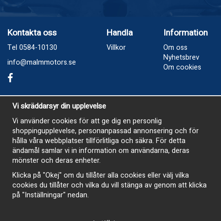
Kontakta oss
Handla
Information
Tel 0584-10130
Villkor
Om oss
Nyhetsbrev
info@malmmotors.se
Om cookies
Besök oss
Vi skräddarsyr din upplevelse
Industrivägen 8, Laxå
Vi använder cookies för att ge dig en personlig
shoppingupplevelse, personanpassad annonsering och för
Öppetider
hålla våra webbplatser tillförlitliga och säkra. För detta
Måndag - Tisdag 13-17
ändamål samlar vi in information om användarna, deras
mönster och deras enheter.
Onsdag Stängt
Klicka på "Okej" om du tillåter alla cookies eller välj vilka
Torsdag 13-17
cookies du tillåter och vilka du vill stänga av genom att klicka
Fredag 13-16
på "Inställningar" nedan.