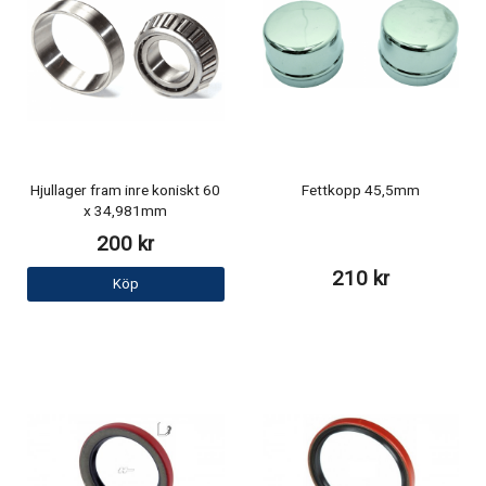
Hjullager fram inre koniskt 60
Fettkopp 45,5mm
x 34,981mm
200 kr
210 kr
Köp