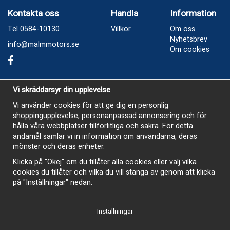
Kontakta oss
Handla
Information
Tel 0584-10130
Villkor
Om oss
Nyhetsbrev
info@malmmotors.se
Om cookies
Besök oss
Vi skräddarsyr din upplevelse
Industrivägen 8, Laxå
Vi använder cookies för att ge dig en personlig
shoppingupplevelse, personanpassad annonsering och för
Öppetider
hålla våra webbplatser tillförlitliga och säkra. För detta
Måndag - Tisdag 13-17
ändamål samlar vi in information om användarna, deras
mönster och deras enheter.
Onsdag Stängt
Klicka på "Okej" om du tillåter alla cookies eller välj vilka
Torsdag 13-17
cookies du tillåter och vilka du vill stänga av genom att klicka
Fredag 13-16
på "Inställningar" nedan.
Inställningar