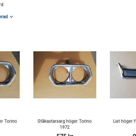
rd
er Torino
Ståkastarsarg höger Torino
List höger 
1972