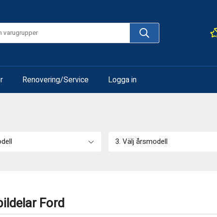
r
Renovering/Service
Logga in
odell
3. Välj årsmodell
ildelar Ford