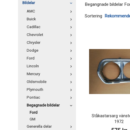
Bildelar
Begangnade bildelar Fo
AMC
Sortering
Buick
Cadillac
Chevrolet
Chrysler
Dodge
Ford
Lincoln
Mercury
Oldsmobile
Plymouth
Pontiac
Begagnade bildelar
Ford
Ståkastarsarg vänst
GM
1972
Generella delar