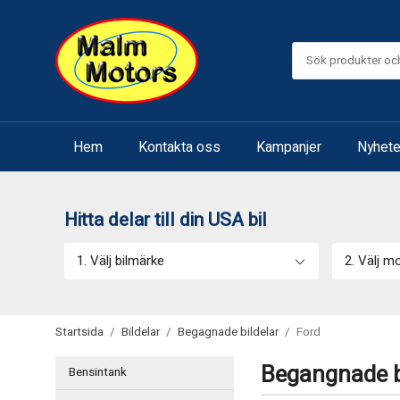
Hem
Kontakta oss
Kampanjer
Nyhete
Hitta delar till din USA bil
1. Välj bilmärke
2. Välj m
Startsida
/
Bildelar
/
Begagnade bildelar
/
Ford
Begangnade b
Bensintank