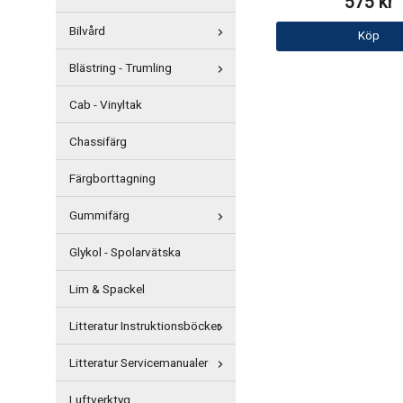
575 kr
Bilvård
Köp
Blästring - Trumling
Cab - Vinyltak
Chassifärg
Färgborttagning
Gummifärg
Glykol - Spolarvätska
Lim & Spackel
Litteratur Instruktionsböcker
Litteratur Servicemanualer
Luftverktyg