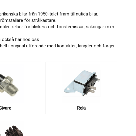
anska bilar från 1950-talet fram till nutida bilar.
trömställare för strålkastare.
iler, reläer för blinkers och fönsterhissar, säkringar m.m.
du också här hos oss.
 helt i original utförande med kontakter, längder och färger.
Givare
Relä