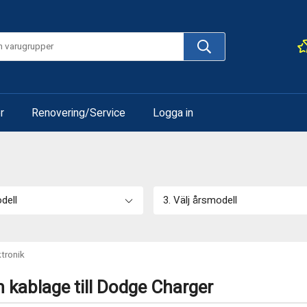
r
Renovering/Service
Logga in
odell
3. Välj årsmodell
ktronik
h kablage till Dodge Charger