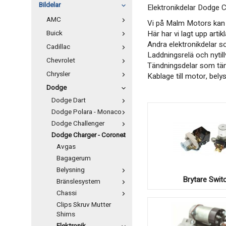
Bildelar
Elektronikdelar Dodge 
AMC
Vi på Malm Motors kan er
Buick
Här har vi lagt upp arti
Andra elektronikdelar so
Cadillac
Laddningsrelä och nytil
Chevrolet
Tändningsdelar som tänds
Chrysler
Kablage till motor, bely
Dodge
Dodge Dart
Dodge Polara - Monaco
Dodge Challenger
Dodge Charger - Coronet
Avgas
Bagagerum
Belysning
Brytare Swit
Bränslesystem
Chassi
Clips Skruv Mutter
Shims