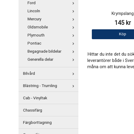
Ford
Lincoln
Krympslang
Mercury
145 kr
Oldsmobile
Köp
Plymouth
Pontiac
Begagnade bildelar
Hittar du inte det du s
Generella delar
leverantörer både i Sver
måna om att kunna levere
Bilvård
Blästring - Trumling
Cab - Vinyltak
Chassifärg
Färgborttagning