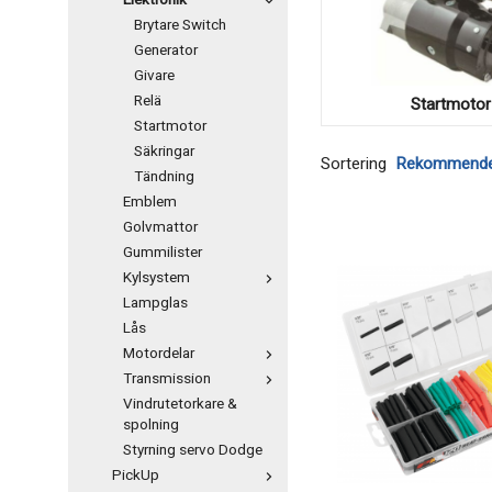
Elektronik
Brytare Switch
Generator
Givare
Relä
Startmotor
Startmotor
Säkringar
Sortering
Tändning
Emblem
Golvmattor
Gummilister
Kylsystem
Lampglas
Lås
Motordelar
Transmission
Vindrutetorkare &
spolning
Styrning servo Dodge
PickUp