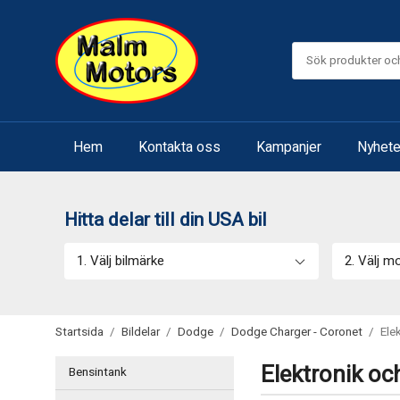
Hem
Kontakta oss
Kampanjer
Nyhete
Hitta delar till din USA bil
1. Välj bilmärke
2. Välj m
Startsida
/
Bildelar
/
Dodge
/
Dodge Charger - Coronet
/
Ele
Elektronik oc
Bensintank