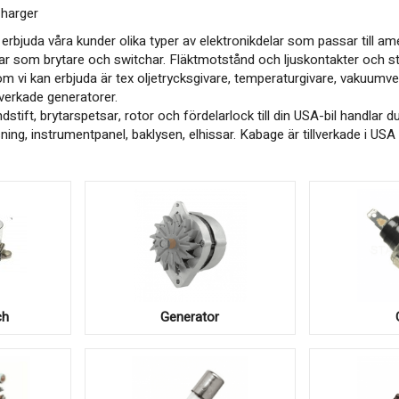
Charger
bjuda våra kunder olika typer av elektronikdelar som passar till amerik
klar som brytare och switchar. Fläktmotstånd och ljuskontakter och s
m vi kan erbjuda är tex oljetrycksgivare, temperaturgivare, vakuumvent
lverkade generatorer.
tift, brytarspetsar, rotor och fördelarlock till din USA-bil handlar 
sning, instrumentpanel, baklysen, elhissar. Kabage är tillverkade i USA
ch
Generator