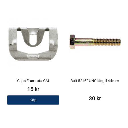
Clips Framruta GM
Bult 5/16" UNC längd 44mm
15 kr
30 kr
Köp