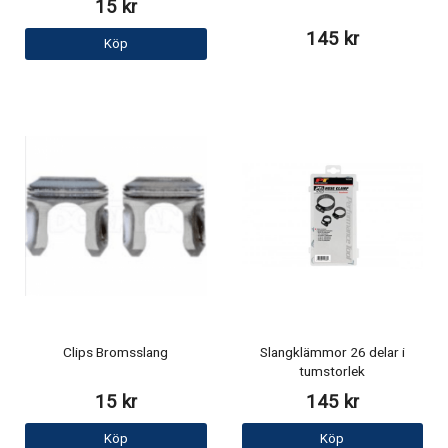
15 kr
145 kr
Köp
Clips Bromsslang
Slangklämmor 26 delar i
tumstorlek
15 kr
145 kr
Köp
Köp