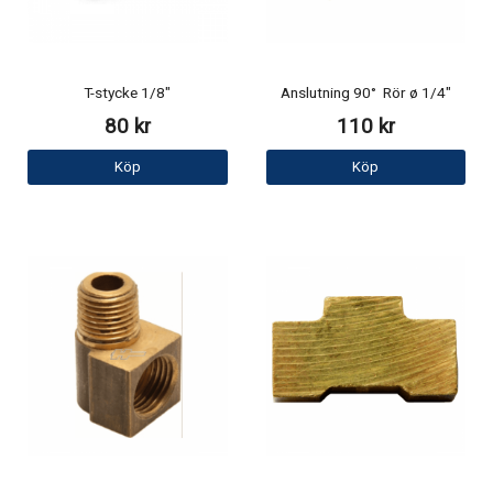
T-stycke 1/8"
Anslutning 90° Rör ø 1/4"
80 kr
110 kr
Köp
Köp