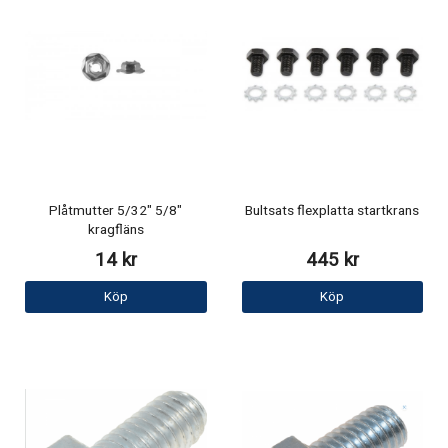
Plåtmutter 5/32" 5/8"
Bultsats flexplatta startkrans
kragfläns
14 kr
445 kr
Köp
Köp