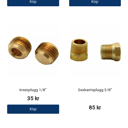
Köp
Köp
Insexplugg 1/8"
Sexkantsplugg 3/8"
35 kr
85 kr
Köp