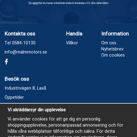
De uppgifter du matar in kommer endast användas till våra nyhetsbrev.
Kontakta oss
Handla
Information
Tel 0584-10130
Villkor
Om oss
Nyhetsbrev
info@malmmotors.se
Om cookies
Besök oss
Industrivägen 8, Laxå
Öppetider
Vecka 32
Vi skräddarsyr din upplevelse
Måndag kl 9-12, kl 13 - 15
Vi använder cookies för att ge dig en personlig
Onsdag kl 9-12, kl 13 - 15
shoppingupplevelse, personanpassad annonsering och för
Tisdag, Tordag och Fredag stängt
hålla våra webbplatser tillförlitliga och säkra. För detta