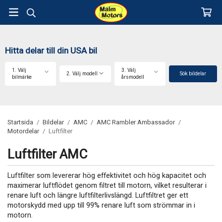
Hitta delar till din USA bil
1. Välj
3. Välj
2. Välj modell
Sök bildelar
bilmärke
årsmodell
Startsida
/
Bildelar
/
AMC
/
AMC Rambler Ambassador
/
Motordelar
/
Luftfilter
Luftfilter AMC
Luftfilter som levererar hög effektivitet och hög kapacitet och
maximerar luftflödet genom filtret till motorn, vilket resulterar i
renare luft och längre luftfilterlivslängd. Luftfiltret ger ett
motorskydd med upp till 99% renare luft som strömmar in i
motorn.