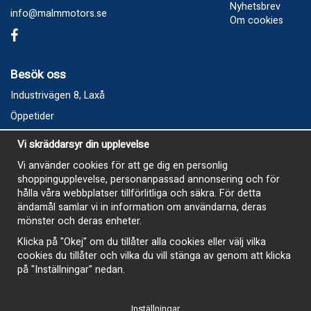
Nyhetsbrev
info@malmmotors.se
Om cookies
Besök oss
Industrivägen 8, Laxå
Öppetider
Vecka 32
Vi skräddarsyr din upplevelse
Måndag kl 9-12, kl 13 - 15
Vi använder cookies för att ge dig en personlig
Onsdag kl 9-12, kl 13 - 15
shoppingupplevelse, personanpassad annonsering och för
Tisdag, Tordag och Fredag stängt
hålla våra webbplatser tillförlitliga och säkra. För detta
ändamål samlar vi in information om användarna, deras
E-Handelsbutiken är öppen och paket skickas hela
mönster och deras enheter.
sommaren
Klicka på "Okej" om du tillåter alla cookies eller välj vilka
cookies du tillåter och vilka du vill stänga av genom att klicka
på "Inställningar" nedan.
Inställningar