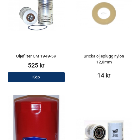
Oljefilter GM 1949-59
Bricka oljeplugg nylon
12,8mm
525 kr
14 kr
Köp