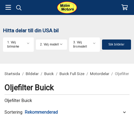
Hitta delar till din USA bil
1. Välj
3. Välj
2. Välj modell
Sök bildelar
bilmärke
årsmodell
Startsida
/
Bildelar
/
Buick
/
Buick Full Size
/
Motordelar
/
Oljefilter
Oljefilter Buick
Oljefilter Buick
Sortering