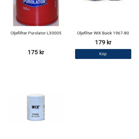
Oljefillter Purolator L30005
Oljefilter WIX Buick 1967-80
179 kr
175 kr
Köp