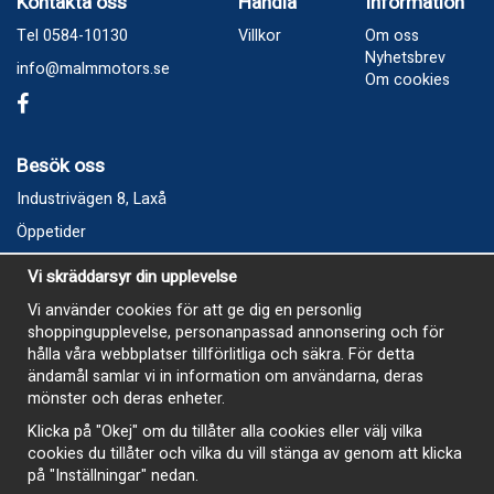
Kontakta oss
Handla
Information
Tel 0584-10130
Villkor
Om oss
Nyhetsbrev
info@malmmotors.se
Om cookies
Besök oss
Industrivägen 8, Laxå
Öppetider
Vecka 32
Vi skräddarsyr din upplevelse
Måndag kl 9-12, kl 13 - 15
Vi använder cookies för att ge dig en personlig
Onsdag kl 9-12, kl 13 - 15
shoppingupplevelse, personanpassad annonsering och för
Tisdag, Tordag och Fredag stängt
hålla våra webbplatser tillförlitliga och säkra. För detta
ändamål samlar vi in information om användarna, deras
E-Handelsbutiken är öppen och paket skickas hela
mönster och deras enheter.
sommaren
Klicka på "Okej" om du tillåter alla cookies eller välj vilka
cookies du tillåter och vilka du vill stänga av genom att klicka
på "Inställningar" nedan.