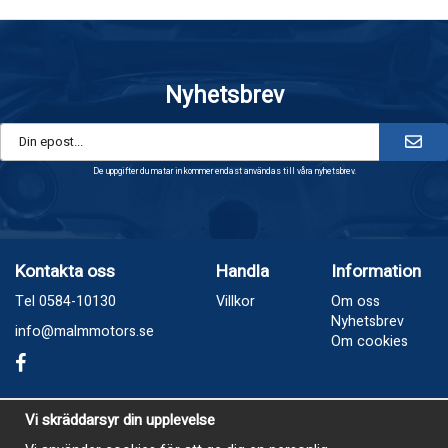
Nyhetsbrev
De uppgifter du matar in kommer endast användas till våra nyhetsbrev.
Kontakta oss
Handla
Information
Tel 0584-10130
Villkor
Om oss
Nyhetsbrev
info@malmmotors.se
Om cookies
Besök oss
Vi skräddarsyr din upplevelse