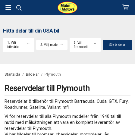
Hitta delar till din USA bil
1. Välj
3. Välj
2. Välj modell
Sök bildelar
bilmärke
årsmodell
Startsida
/
Bildelar
/
Plymouth
Reservdelar till Plymouth
Reservdelar & tillbehör till Plymouth Barracuda, Cuda, GTX, Fury,
Roadrunner, Satellite, Valiant, mfl.
Vi för reservdelar till alla Plymouth modeller från 1940 tal till
nutid med målsättningen att vara en komplett leverantör av
reservdelar till Plymouth.
Vi har bildelar till bromsar, chassidelar, motordelar, lås,