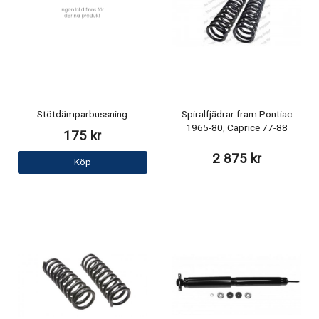
Stötdämparbussning
Spiralfjädrar fram Pontiac
1965-80, Caprice 77-88
175 kr
2 875 kr
Köp