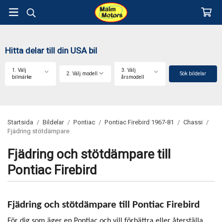
Hitta delar till din USA bil
1. Välj
3. Välj
2. Välj modell
Sök bildelar
bilmärke
årsmodell
Startsida
/
Bildelar
/
Pontiac
/
Pontiac Firebird 1967-81
/
Chassi
/
Fjädring stötdämpare
Fjädring och stötdämpare till
Pontiac Firebird
Fjädring och stötdämpare till Pontiac Firebird
För dig som äger en Pontiac och vill förbättra eller återställa