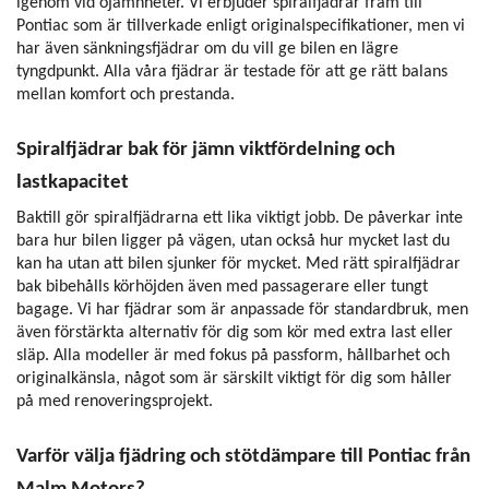
igenom vid ojämnheter. Vi erbjuder spiralfjädrar fram till
Pontiac som är tillverkade enligt originalspecifikationer, men vi
har även sänkningsfjädrar om du vill ge bilen en lägre
tyngdpunkt. Alla våra fjädrar är testade för att ge rätt balans
mellan komfort och prestanda.
Spiralfjädrar bak för jämn viktfördelning och
lastkapacitet
Baktill gör spiralfjädrarna ett lika viktigt jobb. De påverkar inte
bara hur bilen ligger på vägen, utan också hur mycket last du
kan ha utan att bilen sjunker för mycket. Med rätt spiralfjädrar
bak bibehålls körhöjden även med passagerare eller tungt
bagage. Vi har fjädrar som är anpassade för standardbruk, men
även förstärkta alternativ för dig som kör med extra last eller
släp. Alla modeller är med fokus på passform, hållbarhet och
originalkänsla, något som är särskilt viktigt för dig som håller
på med renoveringsprojekt.
Varför välja fjädring och stötdämpare till Pontiac från