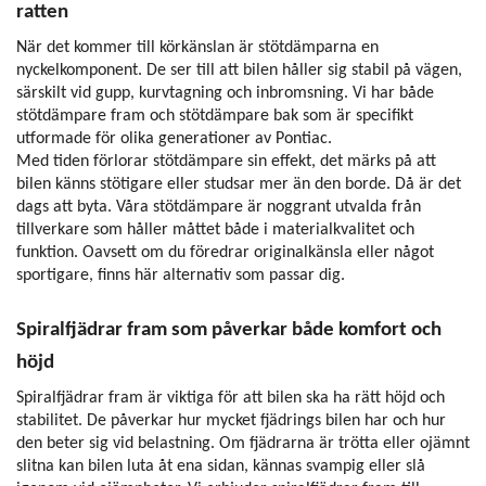
ratten
När det kommer till körkänslan är stötdämparna en
nyckelkomponent. De ser till att bilen håller sig stabil på vägen,
särskilt vid gupp, kurvtagning och inbromsning. Vi har både
stötdämpare fram och stötdämpare bak som är specifikt
utformade för olika generationer av Pontiac.
Med tiden förlorar stötdämpare sin effekt, det märks på att
bilen känns stötigare eller studsar mer än den borde. Då är det
dags att byta. Våra stötdämpare är noggrant utvalda från
tillverkare som håller måttet både i materialkvalitet och
funktion. Oavsett om du föredrar originalkänsla eller något
sportigare, finns här alternativ som passar dig.
Spiralfjädrar fram som påverkar både komfort och
höjd
Spiralfjädrar fram är viktiga för att bilen ska ha rätt höjd och
stabilitet. De påverkar hur mycket fjädrings bilen har och hur
den beter sig vid belastning. Om fjädrarna är trötta eller ojämnt
slitna kan bilen luta åt ena sidan, kännas svampig eller slå