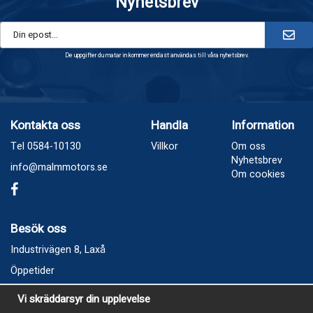
Nyhetsbrev
De uppgifter du matar in kommer endast användas till våra nyhetsbrev.
Kontakta oss
Handla
Information
Tel 0584-10130
Villkor
Om oss
Nyhetsbrev
info@malmmotors.se
Om cookies
Besök oss
Industrivägen 8, Laxå
Öppetider
Vecka 32
Vi skräddarsyr din upplevelse
Måndag kl 9-12, kl 13 - 15