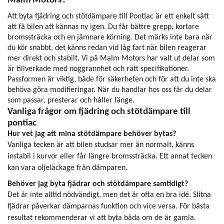
Malm Motors?
Att byta fjädring och stötdämpare till Pontiac är ett enkelt sätt
att få bilen att kännas ny igen. Du får bättre grepp, kortare
bromssträcka och en jämnare körning. Det märks inte bara när
du kör snabbt, det känns redan vid låg fart när bilen reagerar
mer direkt och stabilt. Vi på Malm Motors har valt ut delar som
är tillverkade med noggrannhet och rätt specifikationer.
Passformen är viktig, både för säkerheten och för att du inte ska
behöva göra modifieringar. När du handlar hos oss får du delar
som passar, presterar och håller länge.
Vanliga frågor om fjädring och stötdämpare till
pontiac
Hur vet jag att mina stötdämpare behöver bytas?
Vanliga tecken är att bilen studsar mer än normalt, känns
instabil i kurvor eller får längre bromssträcka. Ett annat tecken
kan vara oljeläckage från dämparen.
Behöver jag byta fjädrar och stötdämpare samtidigt?
Det är inte alltid nödvändigt, men det är ofta en bra idé. Slitna
fjädrar påverkar dämparnas funktion och vice versa. För bästa
resultat rekommenderar vi att byta båda om de är gamla.